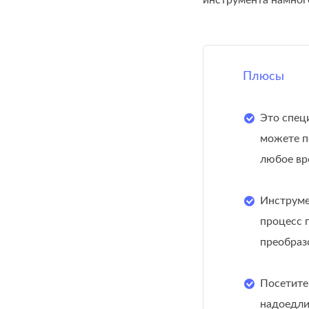
инструмента намного
Плюсы
Это спец
можете п
любое вр
Инструме
процесс 
преобраз
Посетите
надоедли