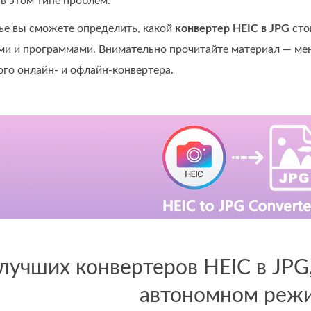
в этом типе проблем.
тье вы сможете определить, какой
конвертер HEIC в JPG
сто
ми и программами. Внимательно прочитайте материал — мене
го онлайн- и офлайн‑конвертера.
 лучших конвертеров HEIC в JPG
автономном реж