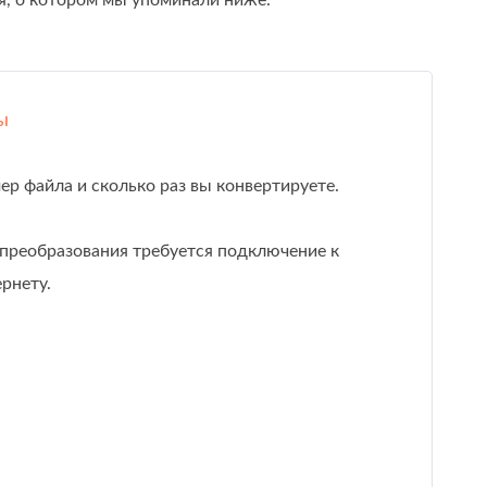
я, о котором мы упоминали ниже.
ы
ер файла и сколько раз вы конвертируете.
преобразования требуется подключение к
рнету.