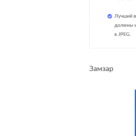
Лучший в
должны и
в JPEG.
Замзар