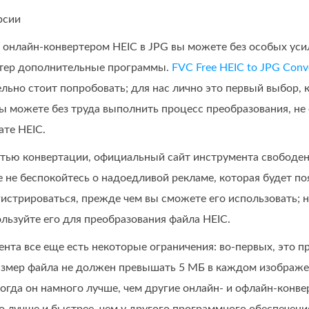
рсии
онлайн‑конвертером HEIC в JPG вы можете без особых усил
ютер дополнительные программы.
FVC Free HEIC to JPG Conv
льно стоит попробовать; для нас лично это первый выбор, 
ы можете без труда выполнить процесс преобразования, не
ате HEIC.
тью конвертации, официальный сайт инструмента свободен о
 не беспокойтесь о надоедливой рекламе, которая будет по
истрироваться, прежде чем вы сможете его использовать; 
ользуйте его для преобразования файла HEIC.
ента все еще есть некоторые ограничения: во-первых, это п
размер файла не должен превышать 5 МБ в каждом изображен
огда он намного лучше, чем другие онлайн- и офлайн-конве