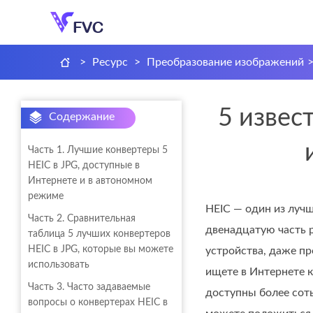
>
Ресурс
>
Преобразование изображений
5 извес
Содержание
Часть 1. Лучшие конвертеры 5
HEIC в JPG, доступные в
Интернете и в автономном
режиме
HEIC — один из луч
Часть 2. Сравнительная
двенадцатую часть р
таблица 5 лучших конвертеров
HEIC в JPG, которые вы можете
устройства, даже пр
использовать
ищете в Интернете к
Часть 3. Часто задаваемые
доступны более соты
вопросы о конвертерах HEIC в