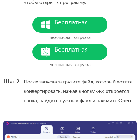
чтобы открыть программу.
Бесплатная
загрузка
Безопасная загрузка
Для Windows 7 или более
поздних версий
Бесплатная
загрузка
Безопасная загрузка
Для MacOS 10.7 или более
поздних версий
Шаг 2.
После запуска загрузите файл, который хотите
конвертировать, нажав кнопку «+»; откроется
папка, найдите нужный файл и нажмите
Open
.