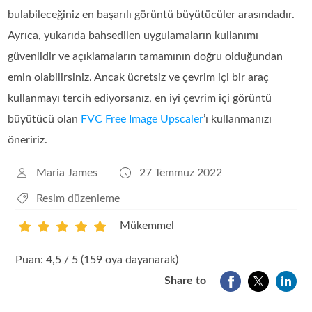
bulabileceğiniz en başarılı görüntü büyütücüler arasındadır.
Ayrıca, yukarıda bahsedilen uygulamaların kullanımı
güvenlidir ve açıklamaların tamamının doğru olduğundan
emin olabilirsiniz. Ancak ücretsiz ve çevrim içi bir araç
kullanmayı tercih ediyorsanız, en iyi çevrim içi görüntü
büyütücü olan
FVC Free Image Upscaler
’ı kullanmanızı
öneririz.
Maria James
27 Temmuz 2022
Resim düzenleme
Mükemmel
1
2
3
4
5
Puan: 4,5 / 5 (159 oya dayanarak)
Share to