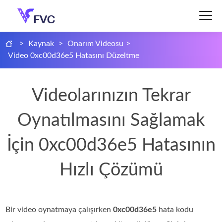
>
Kaynak
>
Onarım Videosu
>
Video 0xc00d36e5 Hatasını Düzeltme
Videolarınızın Tekrar
Oynatılmasını Sağlamak
İçin 0xc00d36e5 Hatasının
Hızlı Çözümü
Bir video oynatmaya çalışırken
0xc00d36e5
hata kodu