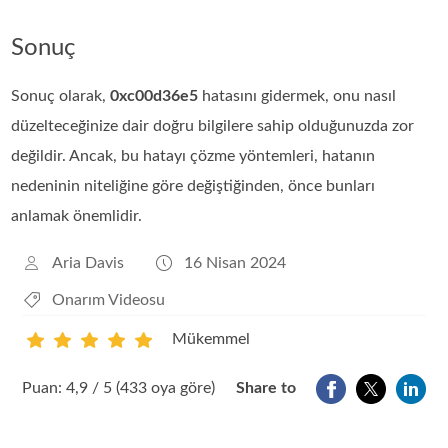
Sonuç
Sonuç olarak,
0xc00d36e5
hatasını gidermek, onu nasıl
düzelteceğinize dair doğru bilgilere sahip olduğunuzda zor
değildir. Ancak, bu hatayı çözme yöntemleri, hatanın
nedeninin niteliğine göre değiştiğinden, önce bunları
anlamak önemlidir.
Aria Davis
16 Nisan 2024
Onarım Videosu
Mükemmel
1
2
3
4
5
Puan: 4,9 / 5 (433 oya göre)
Share to