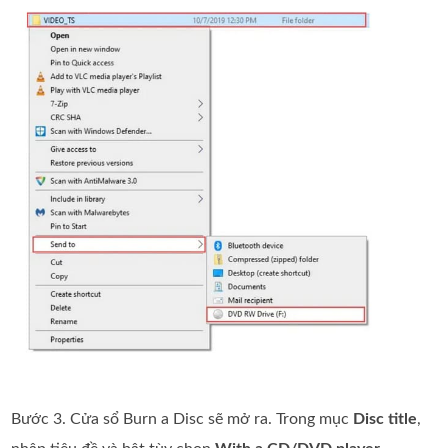
Bước 3. Cửa sổ Burn a Disc sẽ mở ra. Trong mục
Disc title
,