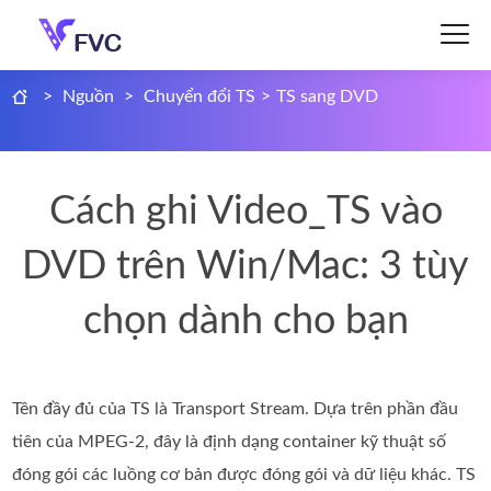
>
Nguồn
>
Chuyển đổi TS
>
TS sang DVD
Cách ghi Video_TS vào
DVD trên Win/Mac: 3 tùy
chọn dành cho bạn
Tên đầy đủ của TS là Transport Stream. Dựa trên phần đầu
tiên của MPEG-2, đây là định dạng container kỹ thuật số
đóng gói các luồng cơ bản được đóng gói và dữ liệu khác. TS