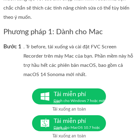
chắc chắn sẽ thích các tính năng chỉnh sửa có thể tùy biến
theo ý muốn.
Phương pháp 1: Dành cho Mac
Bước 1
. Tr before, tải xuống và cài đặt FVC Screen
Recorder trên máy Mac của bạn. Phần mềm này hỗ
trợ hầu hết các phiên bản macOS, bao gồm cả
macOS 14 Sonoma mới nhất.
Tải miễn phí
Dành cho Windows 7 hoặc mới
hơn
Tải xuống an toàn
Tải miễn phí
Dành cho MacOS 10.7 hoặc
mới hơn
Tải xuống an toàn