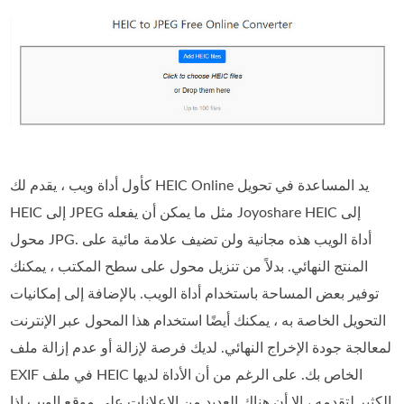
كأول أداة ويب ، يقدم لك HEIC Online يد المساعدة في تحويل
HEIC إلى JPEG مثل ما يمكن أن يفعله Joyoshare HEIC إلى
محول JPG. أداة الويب هذه مجانية ولن تضيف علامة مائية على
المنتج النهائي. بدلاً من تنزيل محول على سطح المكتب ، يمكنك
توفير بعض المساحة باستخدام أداة الويب. بالإضافة إلى إمكانيات
التحويل الخاصة به ، يمكنك أيضًا استخدام هذا المحول عبر الإنترنت
لمعالجة جودة الإخراج النهائي. لديك فرصة لإزالة أو عدم إزالة ملف
EXIF في ملف HEIC الخاص بك. على الرغم من أن الأداة لديها
الكثير لتقدمه ، إلا أن هناك العديد من الإعلانات على موقع الويب إذا