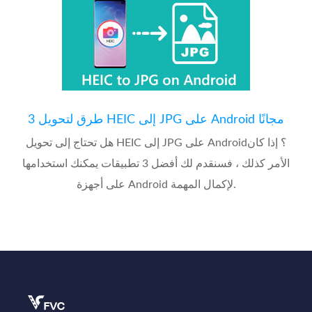
3 طرق لتحويل HEIC إلى JPG على Android مجانًا
هل تحتاج إلى تحويل HEIC إلى JPG على Android؟ إذا كان
الأمر كذلك ، فسنقدم لك أفضل 3 تطبيقات يمكنك استخدامها
على أجهزة Android لإكمال المهمة.