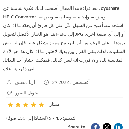
Joyoshare
بعد قراءة هذا المقال أصبحت لديك فكرة شاملة عن
، وميزاته، وإيجابياته وسلبياته، وطريقة
HEIC Converter
استخدامه. أصبح من السهل الآن على كل قارئ أن يحدّد ما إذا كان
هذا هو الخيار الأفضل لتحويل HEIC إلى JPG أو إلى أي صيغة أخرى
يريدها. وعلى الرغم من أن البرنامج ممتاز بشكل عام، فإن له بعض
السلبيات. لذلك يبقى القرار بين يديك لاختيار ما إذا كان هذا هو الأداة
المناسبة لك، وإن قررت أنه ليس كذلك، فيمكنك اختيار أحد البدائل
التي ذكرناها أعلاه.
29 أغسطس ، 2022
أريا ديفيس
تحويل الصور
ممتاز
1
2
3
4
5
التقييم: 4.5 / 5 (استنادًا إلى 150 صوتًا)
Share to