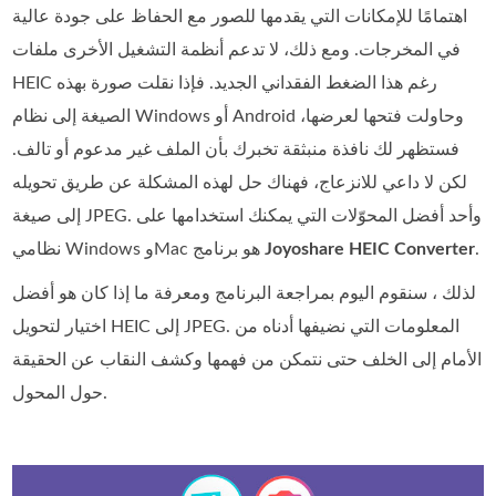
اهتمامًا للإمكانات التي يقدمها للصور مع الحفاظ على جودة عالية
في المخرجات. ومع ذلك، لا تدعم أنظمة التشغيل الأخرى ملفات
HEIC رغم هذا الضغط الفقداني الجديد. فإذا نقلت صورة بهذه
الصيغة إلى نظام Windows أو Android وحاولت فتحها لعرضها،
فستظهر لك نافذة منبثقة تخبرك بأن الملف غير مدعوم أو تالف.
لكن لا داعي للانزعاج، فهناك حل لهذه المشكلة عن طريق تحويله
إلى صيغة JPEG. وأحد أفضل المحوّلات التي يمكنك استخدامها على
.
Joyoshare HEIC Converter
نظامي Windows وMac هو برنامج
لذلك ، سنقوم اليوم بمراجعة البرنامج ومعرفة ما إذا كان هو أفضل
اختيار لتحويل HEIC إلى JPEG. المعلومات التي نضيفها أدناه من
الأمام إلى الخلف حتى نتمكن من فهمها وكشف النقاب عن الحقيقة
حول المحول.