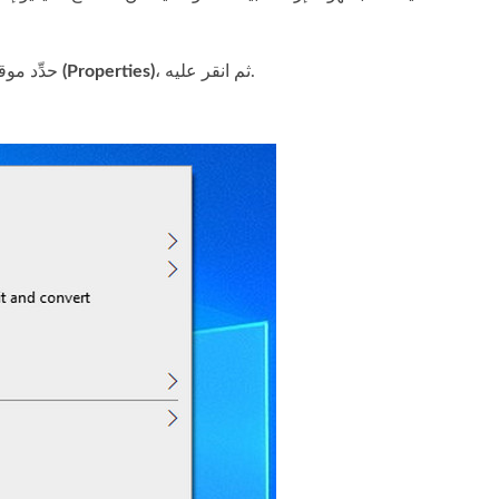
، ثم انقر عليه.
خصائص (Properties)
حدِّد مو