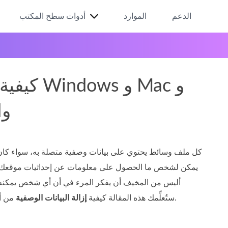
الدعم
الموارد
أدوات سطح المكتب
كيفية إ
ine
كل ملف وسائط يحتوي على بيانات وصفية متصلة به، سواء كان في
يمكن لشخص ما الحصول على معلومات عن إحداثيات موقعك، والو
من أي ملف وسائط على ويندوز أو ماك أو عبر الإنترنت وحتى على الهواتف قبل نشره على الإنترنت.
ستُعلِّمك هذه المقالة كيفية
إزالة البيانات الوصفية