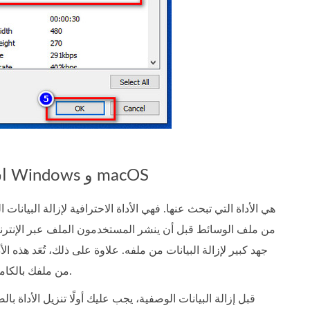
استخدم أفضل أداة لإزالة البيانات الوصفية على نظامي التشغيل Windows و macOS
من ملف الوسائط قبل أن ينشر المستخدمون الملف عبر الإنترنت.
جهد كبير لإزالة البيانات من ملفه. علاوة على ذلك، تُعَد هذه
من ملفك بالكامل. الخطوات المقابلة ستساعدك على مسح البيانات التي تريد حذفها من ملفك، فقط اتبعها بدقة.
قبل إزالة البيانات الوصفية، يجب عليك أولًا تنزيل الأداة 