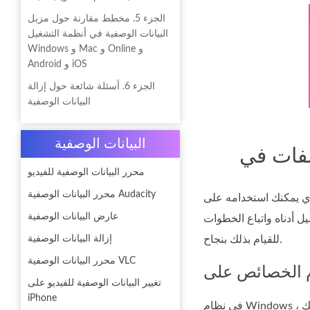
الجزء 5. مخطط مقارنة حول مزيل
البيانات الوصفية في أنظمة التشغيل
Windows و Mac و Online و
Android و iOS
الجزء 6. أسئلة شائعة حول إزالة
البيانات الوصفية
البيانات الوصفية
محرر البيانات الوصفية للفيديو
محرر البيانات الوصفية Audacity
رف الثالث التي يمكنك استخدامها لمسح
عارض البيانات الوصفية
ل أدناه واتباع الخطوات
للقيام بذلك بنجاح.
إزالة البيانات الوصفية
محرر البيانات الوصفية VLC
تغيير البيانات الوصفية للفيديو على
iPhone
في نظام Windows ، يمكنك بسهولة إزالة البيانات الوصفية من مقاطع الفيديو إذا كنت تريد ذلك. باتباع الخطوات أدناه ، يمكنك إزالة المعلومات حول ملفك