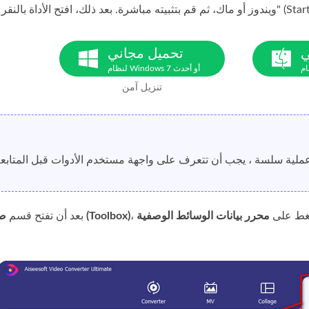
فتح الأداة بالنقر على "ابدأ الآن" (Start Now).
ي
تحميل مجاني
لنظام Windows 7 أو أحدث
تنزيل آمن
ضغط على
صندوق الأدوات (Toolbox)
بعد أن تفتح قسم