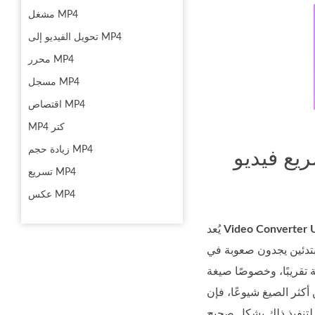
مشغل MP4
تحويل الفيديو إلى MP4
محرر MP4
مسجل MP4
اقتصاص MP4
MP4 كتر
زيادة حجم MP4
خدام Video Converter Ultimate [غير
تسريع MP4
عكس MP4
Video Converter 
يُعد
مبتدئين يجدون صعوبة في
وصًا صيغة MP4. وبما أن MP4