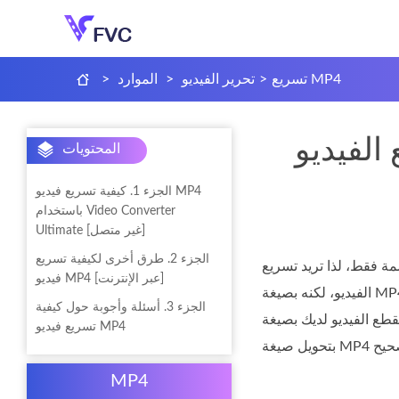
تسريع MP4
>
تحرير الفيديو
>
الموارد
>
الفيديو
المحتويات
الجزء 1. كيفية تسريع فيديو MP4
باستخدام Video Converter
Ultimate [غير متصل]
الجزء 2. طرق أخرى لكيفية تسريع
ة فقط، لذا تريد تسريع
فيديو MP4 [عبر الإنترنت]
الفيديو، لكنه بصيغة MP4. علاوة على ذلك، أردت تسريع مقطع الفيديو، لكن انقطع اتصالك بالإنترنت، ومع ذلك كنت بحاجة إليه لمشروعك في المدرسة. إضافة
الجزء 3. أسئلة وأجوبة حول كيفية
تسريع فيديو MP4
MP4