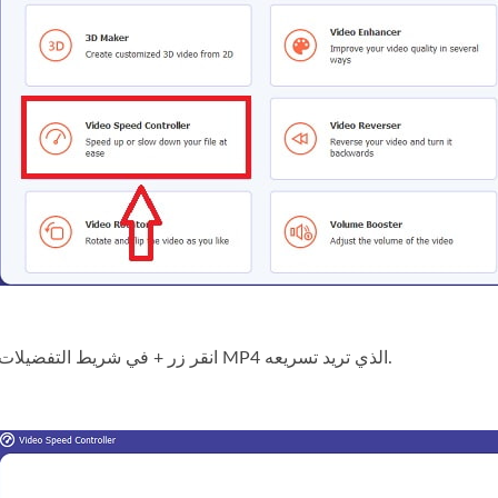
انقر زر + في شريط التفضيلات لتحميل فيديو MP4 الذي تريد تسريعه.