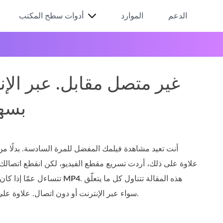
الدعم
الموارد
أدوات سطح المكتب
غير متصل مقابل. عبر الإن
بتنسيق P4
أنت تعيد مشاهدة فيلمك المفضل للمرة السادسة. بدلًا م
. هذه المقالة تتناول كل ما يتعلّق
تسريع ملفات MP4
إلى ذلك، مقطع الفيديو لديك بصيغة
بتحويل صيغة MP4 سواء عبر الإنترنت أو دون اتصال. علاوة على ذلك، تتضمّن خطوات للتأكد من تنفيذ جميع عمليات المعالجة بشكل صحيح.