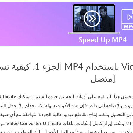
الجزء 1. كيفية تسريع فيديو MP4 باست
متصل]
أفضل برنامج متاح لتحويل مقاطع الفيديو وكذلك لتحريرها. يحتوي هذا البرنامج على أدوات لتحسين جودة الفيديو، ويمكنك
Ultimate
يده. بالإضافة إلى ذلك، فإن هذه الأدوات سهلة الاستخدام ولا تجعل ال
التحميل يمكنه إنتاج مقاطع فيديو عالية الجودة متوافقة مع أي صيغة تقريبًا، وخص
يمكنه إبراز كامل إمكانات ملفات MP4 لديك عبر ضبط الدقة ومعدّل الإطارات. وفيما يتعلّق بمشكلة
Video Converter Ultimate
من أكثر الصيغ شيوعًا، فإن