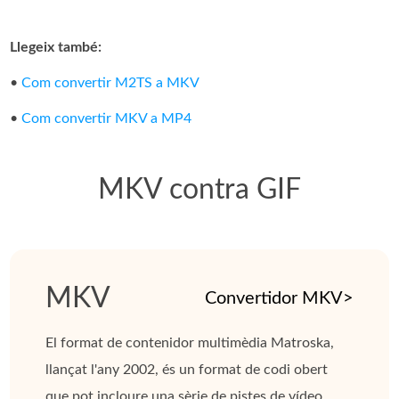
Llegeix també:
•
Com convertir M2TS a MKV
•
Com convertir MKV a MP4
MKV contra GIF
MKV
Convertidor MKV>
El format de contenidor multimèdia Matroska,
llançat l'any 2002, és un format de codi obert
que pot incloure una sèrie de pistes de vídeo,