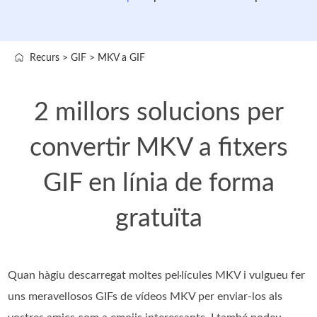
Recurs
>
GIF
>
MKV a GIF
2 millors solucions per
convertir MKV a fitxers
GIF en línia de forma
gratuïta
Quan hàgiu descarregat moltes pel·lícules MKV i vulgueu fer
uns meravellosos GIFs de vídeos MKV per enviar-los als