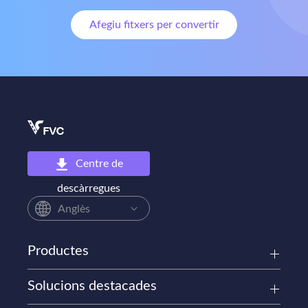
Afegiu fitxers per convertir
Centre de
descàrregues
Anglès
Productes
Solucions destacades