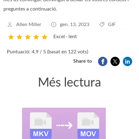
preguntes a continuació.
Allen Miller
gen. 13, 2023
GIF
Excel · lent
1
2
3
4
5
Puntuació: 4,9 / 5 (basat en 122 vots)
Share to
Més lectura