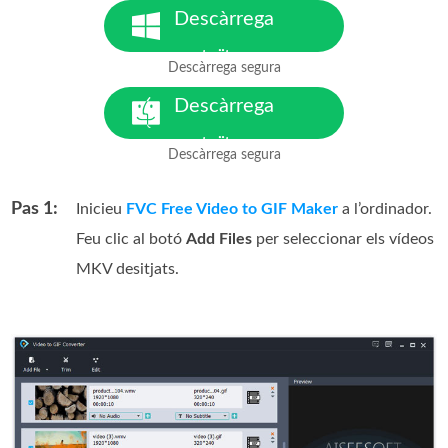
Descàrrega
gratuïta
Descàrrega segura
Per a Windows 7 o posterior
Descàrrega
gratuïta
Descàrrega segura
Per a macOS 10.7 o posterior
Pas 1:
Inicieu
FVC Free Video to GIF Maker
a l’ordinador.
Feu clic al botó
Add Files
per seleccionar els vídeos
MKV desitjats.