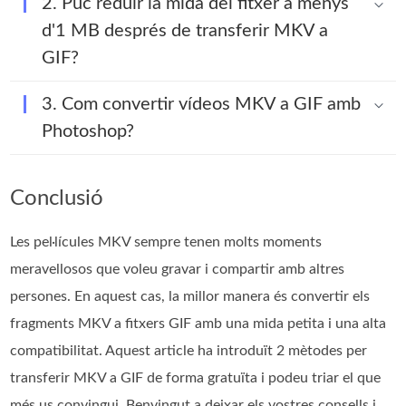
2. Puc reduir la mida del fitxer a menys
d'1 MB després de transferir MKV a
GIF?
3. Com convertir vídeos MKV a GIF amb
Photoshop?
Conclusió
Les pel·lícules MKV sempre tenen molts moments
meravellosos que voleu gravar i compartir amb altres
persones. En aquest cas, la millor manera és convertir els
fragments MKV a fitxers GIF amb una mida petita i una alta
compatibilitat. Aquest article ha introduït 2 mètodes per
transferir MKV a GIF de forma gratuïta i podeu triar el que
més us convingui. Benvingut a deixar els vostres consells i