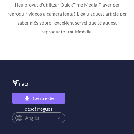
Heu provat d'utilitzar QuickTime Media Player per
reproduir vídeos a càmera lenta? Llegiu aquest article per
saber més sobre l'excel·lent servei que té aquest
reproductor multimèdia.
Centre de
descàrregues
Anglès