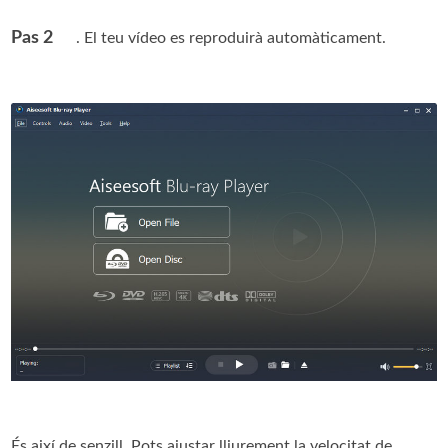
Pas 2
. El teu vídeo es reproduirà automàticament.
És així de senzill. Pots ajustar lliurement la velocitat de