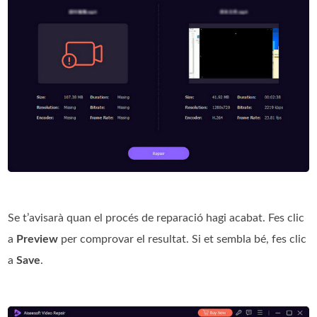
Se t’avisarà quan el procés de reparació hagi acabat. Fes clic
a
Preview
per comprovar el resultat. Si et sembla bé, fes clic
a
Save
.