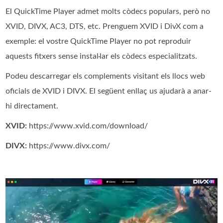
El QuickTime Player admet molts còdecs populars, però no
XVID, DIVX, AC3, DTS, etc. Prenguem XVID i DivX com a
exemple: el vostre QuickTime Player no pot reproduir
aquests fitxers sense instal·lar els còdecs especialitzats.
Podeu descarregar els complements visitant els llocs web
oficials de XVID i DIVX. El següent enllaç us ajudarà a anar-
hi directament.
XVID:
https://www.xvid.com/download/
DIVX:
https://www.divx.com/