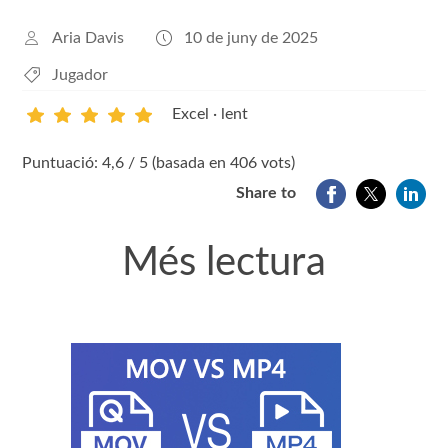
Aria Davis
10 de juny de 2025
Jugador
Excel · lent
1
2
3
4
5
Puntuació: 4,6 / 5 (basada en 406 vots)
Share to
Més lectura