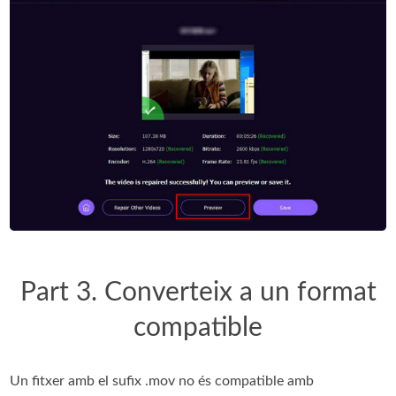
Part 3. Converteix a un format
compatible
Un fitxer amb el sufix .mov no és compatible amb