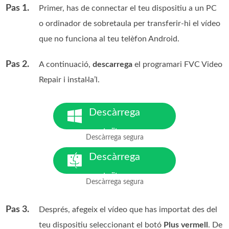
Pas 1.
Primer, has de connectar el teu dispositiu a un PC
o ordinador de sobretaula per transferir-hi el vídeo
que no funciona al teu telèfon Android.
Pas 2.
A continuació,
descarrega
el programari FVC Video
Repair i instal·la’l.
Descàrrega
gratuïta
Descàrrega segura
Per a Windows 7 o posterior
Descàrrega
gratuïta
Descàrrega segura
Per a macOS 10.7 o posterior
Pas 3.
Després, afegeix el vídeo que has importat des del
teu dispositiu seleccionant el botó
Plus vermell
. De