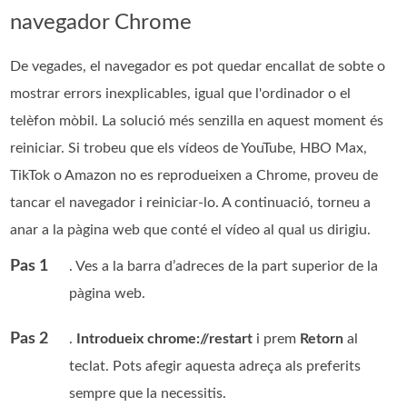
navegador Chrome
De vegades, el navegador es pot quedar encallat de sobte o
mostrar errors inexplicables, igual que l'ordinador o el
telèfon mòbil. La solució més senzilla en aquest moment és
reiniciar. Si trobeu que els vídeos de YouTube, HBO Max,
TikTok o Amazon no es reprodueixen a Chrome, proveu de
tancar el navegador i reiniciar-lo. A continuació, torneu a
anar a la pàgina web que conté el vídeo al qual us dirigiu.
Pas 1
. Ves a la barra d’adreces de la part superior de la
pàgina web.
Pas 2
.
Introdueix chrome://restart
i prem
Retorn
al
teclat. Pots afegir aquesta adreça als preferits
sempre que la necessitis.