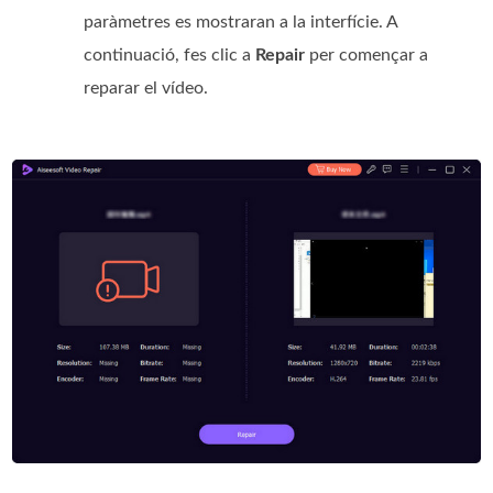
paràmetres es mostraran a la interfície. A
continuació, fes clic a
Repair
per començar a
reparar el vídeo.