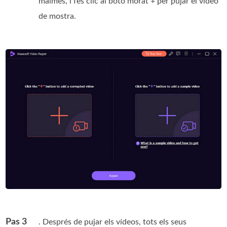
malmès, i fes clic al botó morat + per pujar el vídeo
de mostra.
Pas 3
. Després de pujar els vídeos, tots els seus