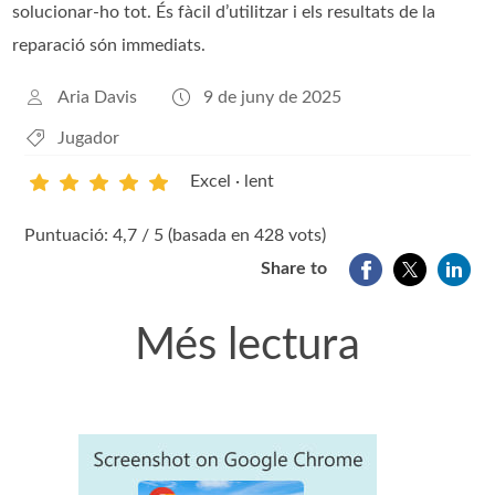
solucionar-ho tot. És fàcil d’utilitzar i els resultats de la
reparació són immediats.
Aria Davis
9 de juny de 2025
Jugador
Excel · lent
1
2
3
4
5
Puntuació: 4,7 / 5 (basada en 428 vots)
Share to
Més lectura