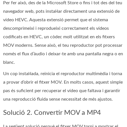
Per fer això, des de la Microsoft Store o fins i tot des del teu
navegador web, pots instal·lar directament una extensió de
vídeo HEVC. Aquesta extensió permet que el sistema
descomprimeixi i reprodueixi correctament els vídeos
codificats en HEVC, un còdec molt utilitzat en els fitxers
MOV moderns. Sense això, el teu reproductor pot processar
només el flux d’àudio i deixar-te amb una pantalla negra o en
blanc.
Un cop instal·lada, reinicia el reproductor multimèdia i torna
a provar d’obrir el fitxer MOV. En molts casos, aquest simple
pas és suficient per recuperar el vídeo que faltava i garantir
una reproducció fluida sense necessitat de més ajustos.
Solució 2. Convertir MOV a MP4
La següent solució perquè el fitxer MOV torni a mostrar el