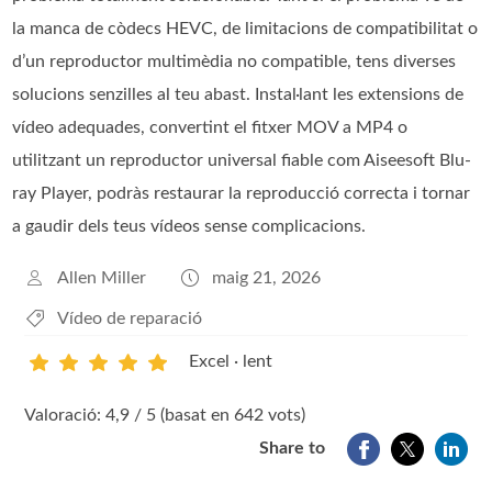
la manca de còdecs HEVC, de limitacions de compatibilitat o
d’un reproductor multimèdia no compatible, tens diverses
solucions senzilles al teu abast. Instal·lant les extensions de
vídeo adequades, convertint el fitxer MOV a MP4 o
utilitzant un reproductor universal fiable com Aiseesoft Blu-
ray Player, podràs restaurar la reproducció correcta i tornar
a gaudir dels teus vídeos sense complicacions.
Allen Miller
maig 21, 2026
Vídeo de reparació
Excel · lent
1
2
3
4
5
Valoració: 4,9 / 5 (basat en 642 vots)
Share to