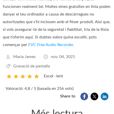
funcionen realment bé. Moltes eines gratuïtes en línia poden
danyar el teu ordinador a causa de descàrregues no
autoritzades que s’hi inclouen amb el fitxer produït. Així que,
si vols assegurar-te de la seguretat i fiabilitat, tria de la llista
que t’oferim aquí. Si dubtes sobre quina escollir, pots
començar per
FVC Free Audio Recorder
.
Maria James
nov. 04, 2021
Gravació de pantalla
Excel · lent
1
2
3
4
5
Valoració: 4,8 / 5 (basada en 256 vots)
Share to
Més lectura