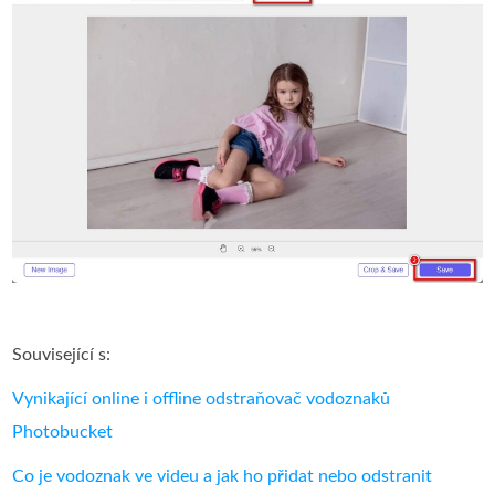
Související s:
Vynikající online i offline odstraňovač vodoznaků
Photobucket
Co je vodoznak ve videu a jak ho přidat nebo odstranit