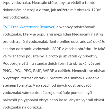
typu vodoznaku. Neustále čtěte, abyste věděli o tomto
dokonalém nástroji a o tom, jak můžete mít obrázek 123rf
bez vodoznaku.
FVC Free Watermark Remover
je webový odstraňovač
vodoznaků, který je populární mezi lidmi hledajícími nástroj
pro odstranění vodoznaků. Tento online odstraňovač dokáže
snadno odstranit vodoznak 123RF z vašeho obrázku. Je také
velmi snadno použitelný, a proto je uživatelsky přívětivý.
Podporuje většinu standardních formátů obrázků, včetně
PNG, JPG, JPEG, BMP, WEBP a dalších. Nemusíte se obávat
o výstupní formát obrázku, protože váš snímek ukládá ve
stejném formátu. A na rozdíl od jiných odstraňovačů
vodoznaků vám tento nástroj umožňuje pomocí myši
nakreslit polygonální obrys nebo lasso, abyste vybrali oblast
vodoznaku na obrázku.