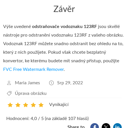
Závěr
Výše uvedené
odstraňovače vodoznaku 123RF
jsou skvělé
nástroje pro odstranění vodoznaku 123RF z vašeho obrázku.
Vodoznak 123RF můžete snadno odstranit bez ohledu na to,
který z nich použijete. Pokud však chcete bezplatný
konvertor, ke kterému budete mít snadný přístup, použijte
FVC Free Watermark Remover
.
Maria James
Srp 29, 2022
Úprava obrázku
Vynikající
1
2
3
4
5
Hodnocení: 4,0 / 5 (na základě 107 hlasů)
Share to