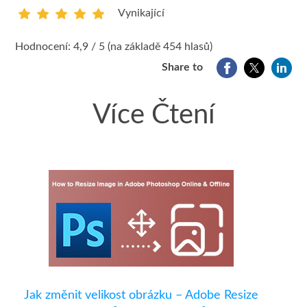
Vynikající
1
2
3
4
5
Hodnocení: 4,9 / 5 (na základě 454 hlasů)
Share to
Více Čtení
Jak změnit velikost obrázku – Adobe Resize