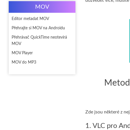
dozvědět více, musíte
MOV
Editor metadat MOV
Přehrajte si MOV na Androidu
Přehrávač QuickTime neotevírá
MOV
MOV Player
MOV do MP3
Metoda
Zde jsou některé z ne
1. VLC pro An