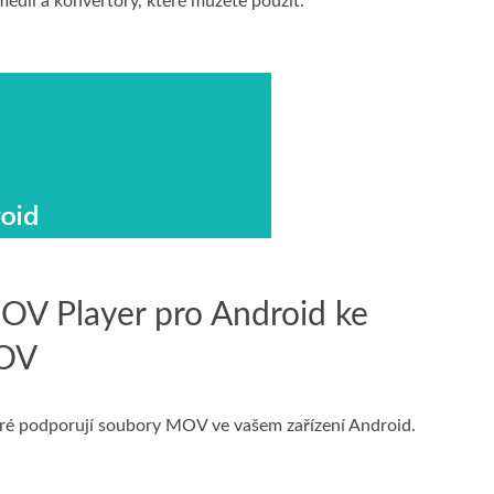
édií a konvertory, které můžete použít.
MOV Player pro Android ke
MOV
eré podporují soubory MOV ve vašem zařízení Android.