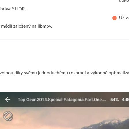
doko
ehrávač HDR.
Uživa
 médií založený na libmpv.
í volbou díky svému jednoduchému rozhraní a výkonné optimaliza