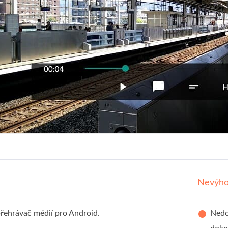
Nevýh
přehrávač médií pro Android.
Nedos