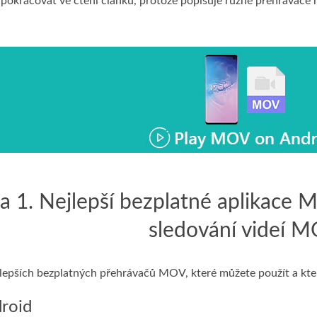
 pokračovat ve čtení článku, protože popisuje různé přehrávače m
 1. Nejlepší bezplatné aplikace 
sledování videí 
jlepších bezplatných přehrávačů MOV, které můžete použít a kt
droid