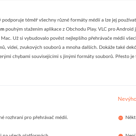
ý podporuje téměř všechny různé formáty médií a lze jej použív
em
pouhým stažením aplikace z Obchodu Play. VLC pro Android je
ac. Už si vybudovalo pověst nejlepšího přehrávače médií všech 
lmů, videí, zvukových souborů a mnoha dalších. Dokáže také dekó
erými chybami souvisejícími s jinými formáty souborů. Přesto je 
Nevýh
é rozhraní pro přehrávač médií.
Někt
i na všech platformách.
Není