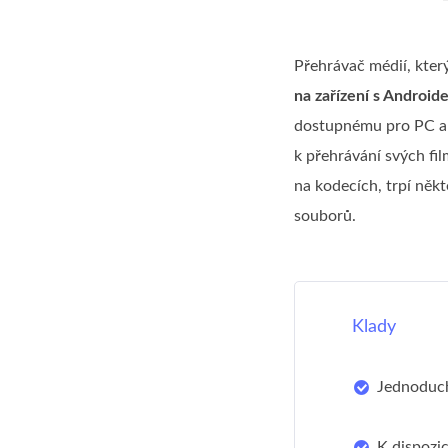
Přehrávač médií, kter
na zařízení s Android
dostupnému pro PC a M
k přehrávání svých fi
na kodecích, trpí někt
souborů.
Klady
Jednoduch
K dispozic