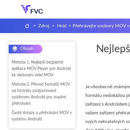
>
Zdroj
>
Hráč
>
Přehrávejte soubory MOV v
Nejlep
Obsah
Metoda 1. Nejlepší bezplatné
aplikace MOV Player pro Android
ke sledování videí MOV
Metoda 2. Převod formátů MOV
Je všeobecně známým f
na formáty podporované
formátu nedokážou pře
systémem Android pro snadné
přehrávání
zařízení s Androidem j
vašem zařízení přehra
Časté dotazy o přehrávání MOV v
systému Android
svých nehratelných so