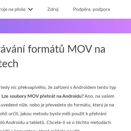
roje na ploše
Zdroj
Podpěra, podpora
hrávání formátů MOV na
tech
edy nic překvapivého, že zařízení s Androidem tento typ
.
Lze soubory MOV přehrát na Androidu?
Ano, na vašem
ty uvedené níže, nebo je převedete do formátu, který je na
hli určit, jakou metodu byste měli použít k přehrání
lů Androidu a tabletů. Chcete‑li se o těchto metodách