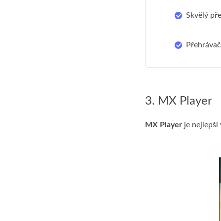
Skvělý př
Přehrávač
3. MX Player
MX Player
je nejlepš