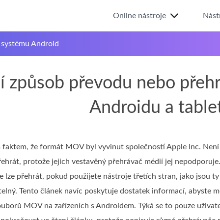
Online nástroje
Nást
 systému Android
ší způsob převodu nebo pře
Androidu a table
aktem, že formát MOV byl vyvinut společností Apple Inc. Není t
hrát, protože jejich vestavěný přehrávač médií jej nepodporuje
e lze přehrát, pokud použijete nástroje třetích stran, jako jsou 
telný. Tento článek navíc poskytuje dostatek informací, abyste mo
uborů MOV na zařízeních s Androidem. Týká se to pouze uživate