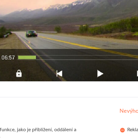
Nevýh
funkce, jako je přiblížení, oddálení a
Rekla