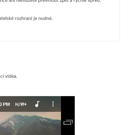
nce ani nemůžete převinout zpět a rychle vpřed.
telské rozhraní je nudné.
ci videa.