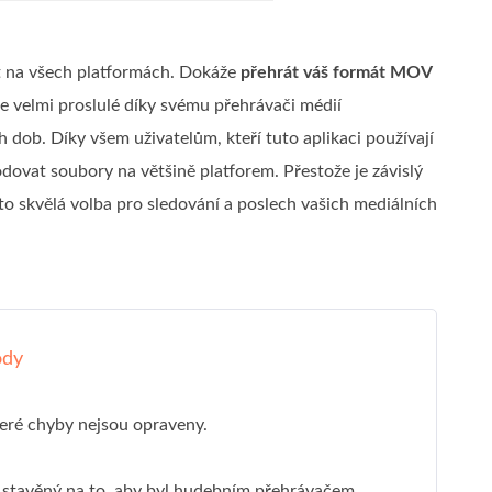
at na všech platformách. Dokáže
přehrát váš formát MOV
 velmi proslulé díky svému přehrávači médií
dob. Díky všem uživatelům, kteří tuto aplikaci používají
dovat soubory na většině platforem. Přestože je závislý
to skvělá volba pro sledování a poslech vašich mediálních
ody
eré chyby nejsou opraveny.
 stavěný na to, aby byl hudebním přehrávačem.