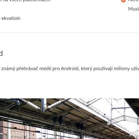
Musí
ekvalizér.
d
 známý přehrávač médií pro Android, který používají miliony už