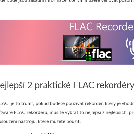
li, zde jsou zásadní informace, kterým můžete věnovat pozorn
ejlepší 2 praktické FLAC rekordéry
AC, je to trumf, pokud budete používat rekordér, který je vhod
oftware FLAC rekordéru, musíte vybrat to nejlepší z nejlepších, 
ouzení nástrojů, které můžete použít.