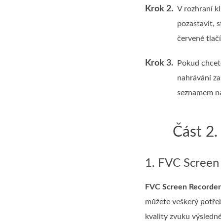
Krok 2.
V rozhraní k
pozastavit, 
červené tlač
Krok 3.
Pokud chcete
nahrávání za
seznamem nah
Část 2
1. FVC Screen
FVC Screen Recorder
můžete veškerý potřeb
kvality zvuku výsledn