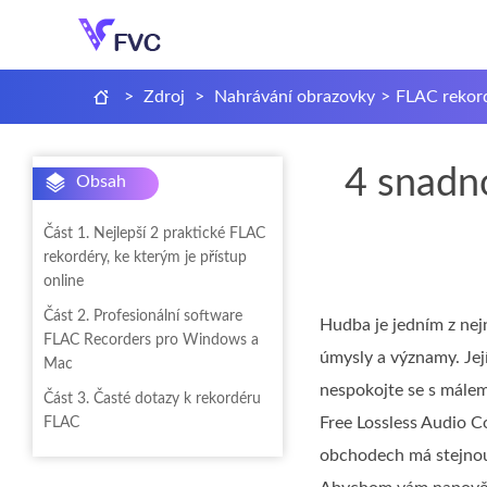
>
Zdroj
>
Nahrávání obrazovky
>
FLAC rekor
4 snadn
Obsah
Část 1. Nejlepší 2 praktické FLAC
rekordéry, ke kterým je přístup
online
Část 2. Profesionální software
Hudba je jedním z nej
FLAC Recorders pro Windows a
úmysly a významy. Její
Mac
nespokojte se s málem.
Část 3. Časté dotazy k rekordéru
Free Lossless Audio C
FLAC
obchodech má stejnou