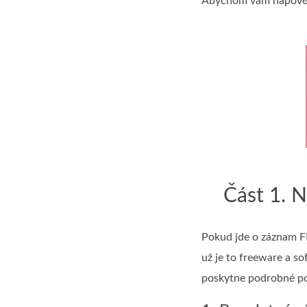
Abychom vám napovědě
Část 1. N
Pokud jde o záznam FL
už je to freeware a s
poskytne podrobné pos