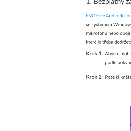
1. Bezplatný 
FVC Free Audio Recor
se systémem Windows i
mikrofonu nebo obojí 
které je třeba dodržet
Krok 1.
Abyste mohli
podle pokynů
Krok 2.
Poté kliknět