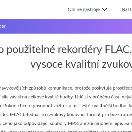
Online nástroje
Nást
dér
o použitelné rekordéry FLAC
vysoce kvalitní zvuko
návykovějších způsobů komunikace, protože poskytuje prostřede
 síla závisí na celkové kvalitě hudby. Lidé si v průběhu času nejv
 Pokud chcete posunout zážitek a mít ještě kvalitnější hudbu, kt
odec (FLAC). Jedná se o zvukový kódovací formát pro bezztrátovo
 cenu jako odpovídající soubory MP3, ale zní mnohem lépe. S