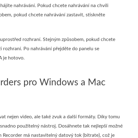
ahájíte nahrávání. Pokud chcete nahrávání na chvíli
sobem, pokud chcete nahrávání zastavit, stiskněte
ko uprostřed rozhraní. Stejným způsobem, pokud chcete
ti rozhraní. Po nahrávání přejděte do panelu se
A je hotovo.
corders pro Windows a Mac
t nejen video, ale také zvuk a další formáty. Díky tomu
snadno použitelný nástroj. Dosáhnete tak nejlepší možné
 Recorder má nastavitelný datový tok (bitrate), což je