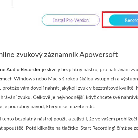
online zvukový záznamník Apowersoft
ine Audio Recorder
je skvělý bezplatný nástroj pro nahrávání zv
témech Windows nebo Mac s širokou škálou vstupních a výstupní
 protože vám dovolí nahrát jakýkoli zvuk v bezztrátové kvalitě. 
hrávání zvuku. Celkově je nejvhodnější, když chcete své nahrávk
de je podrobný návod, kterým se můžete řídit:
tento bezplatný nástroj použít a zajistili, že ve vašem prohlížeč
t spouštěč. Poté klikněte na tlačítko 'Start Recording', čímž se z