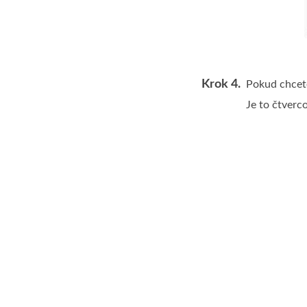
Krok 4.
Pokud chcete
Je to čtverc