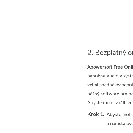
2. Bezplatný 
Apowersoft Free Onl
nahrávat audio v sys
velmi snadné ovládání,
běžný software pro na
Abyste mohli začít, z
Krok 1.
Abyste mohli 
a nainstalova