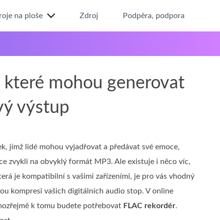
roje na ploše
Zdroj
Podpěra, podpora
, které mohou generovat
vý výstup
k, jímž lidé mohou vyjadřovat a předávat své emoce,
íce zvykli na obvyklý formát MP3. Ale existuje i něco víc,
erá je kompatibilní s vašimi zařízeními, je pro vás vhodný
u kompresi vašich digitálních audio stop. V online
amozřejmě k tomu budete potřebovat
FLAC rekordér
.