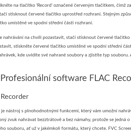
likněte na tlačítko 'Record' označené červeným tlačítkem, čímž z
stačí stisknout červené tlačítko uprostřed rozhraní. Stejným způ
ítko umístěné ve spodní střední části rozhraní.
 nahrávání na chvíli pozastavit, stačí stisknout červené tlačít
stavit, stiskněte červené tlačítko umístěné ve spodní střední čás
rávek, kde uvidíte své nahrané soubory a zjistíte typ souboru. 
. Profesionální software FLAC Re
 Recorder
je nástroj s plnohodnotnými funkcemi, který vám umožní nahráva
ný zvuk nahrávat bezztrátově a bez námahy, protože se jedná o 
ého souboru, ať už v jakémkoli formátu, který chcete. FVC Screen