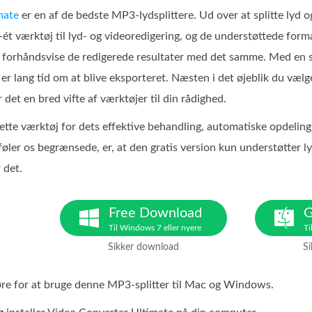
mate
er en af de bedste MP3-lydsplittere. Ud over at splitte lyd o
-ét værktøj til lyd- og videoredigering, og de understøttede for
nne forhåndsvise de redigerede resultater med det samme. Med en
 er lang tid om at blive eksporteret. Næsten i det øjeblik du vælg
et en bred vifte af værktøjer til din rådighed.
dette værktøj for dets effektive behandling, automatiske opdeling
føler os begrænsede, er, at den gratis version kun understøtter lyd
r det.
Free Download
G
Til Windows 7 eller nyere
Ti
Sikker download
S
øre for at bruge denne MP3-splitter til Mac og Windows.