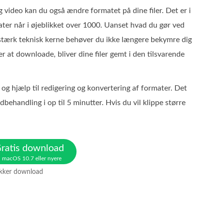
g video kan du også ændre formatet på dine filer. Det er i
mater når i øjeblikket over 1000. Uanset hvad du gør ved
 stærk teknisk kerne behøver du ikke længere bekymre dig
er at downloade, bliver dine filer gemt i den tilsvarende
 og hjælp til redigering og konvertering af formater. Det
behandling i op til 5 minutter. Hvis du vil klippe større
ratis download
l macOS 10.7 eller nyere
ikker download