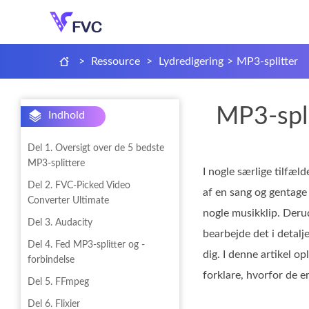
>
Ressource
>
Lydredigering
>
MP3-splitter
MP3-spli
Indhold
Del 1. Oversigt over de 5 bedste
MP3-splittere
I nogle særlige tilfæl
Del 2. FVC-Picked Video
af en sang og gentage
Converter Ultimate
nogle musikklip. Derud
Del 3. Audacity
bearbejde det i detalj
Del 4. Fed MP3-splitter og -
dig. I denne artikel o
forbindelse
forklare, hvorfor de e
Del 5. FFmpeg
Del 6. Flixier