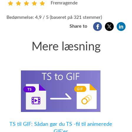
Fremragende
1
2
3
4
5
Bedømmelse: 4,9 / 5 (baseret på 321 stemmer)
Share to
Mere læsning
TS til GIF: Sådan gør du TS -fil til animerede
GIF'er