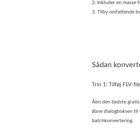
2. Inkluder en masse f
3. Tilby omfattende b
Sådan konverte
Trin 1: Tilføj FLV-fil
Åbn den bedste gratis
åbne dialogboksen til v
batchkonvertering.