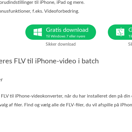
orudindstillinger til iPhone, iPad og mere.
onusfunktioner, f.eks. Videoforbedring.
Gratis download
G
Til Windows 7 eller nyere
Ti
Sikker download
S
res FLV til iPhone-video i batch
er
 FLV til iPhone-videokonverter, når du har installeret den på di
alg af filer. Find og vælg alle de FLV-filer, du vil afspille på iPho