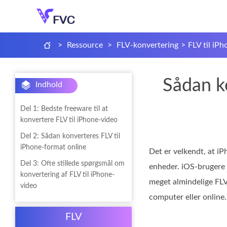
>
Ressource
>
FLV-konvertering
>
FLV til iPh
Sådan ko
Indhold
Del 1: Bedste freeware til at
konvertere FLV til iPhone-video
Del 2: Sådan konverteres FLV til
iPhone-format online
Det er velkendt, at iP
Del 3: Ofte stillede spørgsmål om
enheder. iOS-brugere s
konvertering af FLV til iPhone-
meget almindelige FLV
video
computer eller online.
FLV