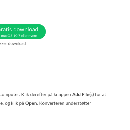
ratis download
l macOS 10.7 eller nyere
ikker download
n computer. Klik derefter på knappen
Add File(s)
for at
ne, og klik på
Open
. Konverteren understøtter