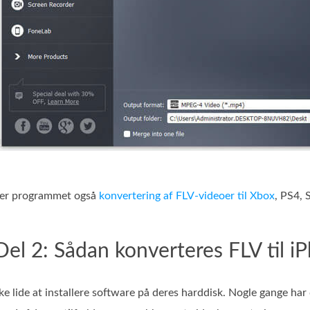
ter programmet også
konvertering af FLV-videoer til Xbox
, PS4, 
Del 2: Sådan konverteres FLV til i
e lide at installere software på deres harddisk. Nogle gange har