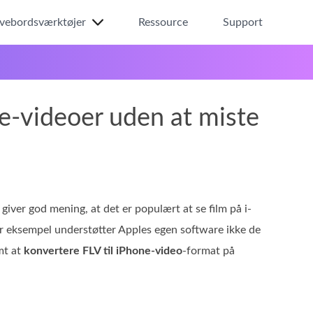
ivebordsværktøjer
Ressource
Support
ne-videoer uden at miste
iver god mening, at det er populært at se film på i-
For eksempel understøtter Apples egen software ikke de
mt at
konvertere FLV til iPhone-video
-format på