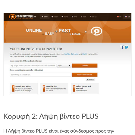
Κορυφή 2: Λήψη βίντεο PLUS
Η Λήψη βίντεο PLUS είναι ένας σύνδεσμος προς την