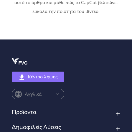
αυτό το άρθρο και μάθε πώς το CapCut βελτιώνει
εύκολα την ποιότητα του βίντεο.
Κέντρο λήψης
Αγγλικά
Προϊόντα
Δημοφιλείς Λύσεις