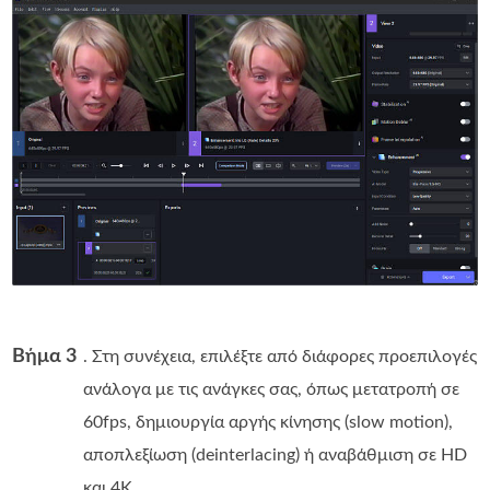
Βήμα 3
. Στη συνέχεια, επιλέξτε από διάφορες προεπιλογές
ανάλογα με τις ανάγκες σας, όπως μετατροπή σε
60fps, δημιουργία αργής κίνησης (slow motion),
αποπλεξίωση (deinterlacing) ή αναβάθμιση σε HD
και 4K.