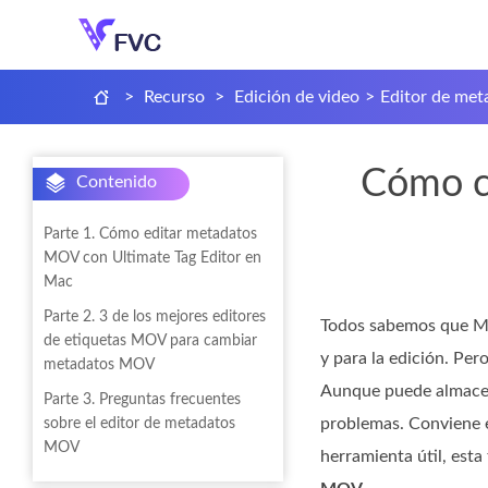
>
Recurso
>
Edición de video
>
Editor de me
Cómo c
Contenido
Parte 1. Cómo editar metadatos
MOV con Ultimate Tag Editor en
Mac
Parte 2. 3 de los mejores editores
Todos sabemos que MOV
de etiquetas MOV para cambiar
y para la edición. Pe
metadatos MOV
Aunque puede almacen
Parte 3. Preguntas frecuentes
problemas. Conviene e
sobre el editor de metadatos
MOV
herramienta útil, esta