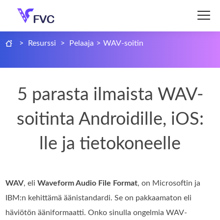
>
Resurssi
>
Pelaaja
>
WAV-soitin
5 parasta ilmaista WAV-
soitinta Androidille, iOS:
lle ja tietokoneelle
WAV
, eli
Waveform Audio File Format
, on Microsoftin ja
IBM:n kehittämä äänistandardi. Se on pakkaamaton eli
häviötön ääniformaatti. Onko sinulla ongelmia WAV-