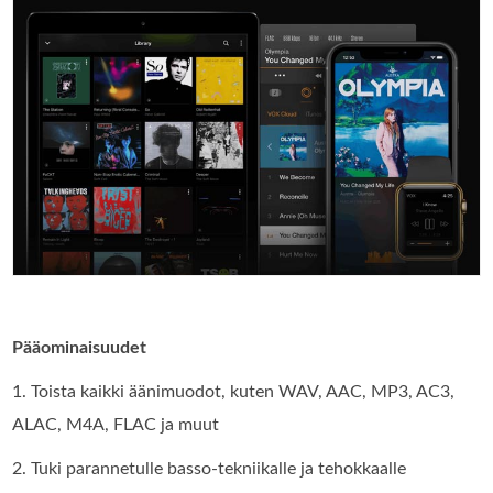
Pääominaisuudet
1. Toista kaikki äänimuodot, kuten WAV, AAC, MP3, AC3,
ALAC, M4A, FLAC ja muut
2. Tuki parannetulle basso-tekniikalle ja tehokkaalle