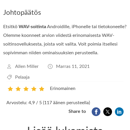
Johtopäätös
Etsitkö
WAV-soitinta
Androidille, iPhonelle tai tietokoneelle?
Olemme koonneet arvion viidestä erinomaisesta WAV-
soitinsovelluksesta, joista voit valita. Voit poimia itsellesi
sopivimman niiden ominaisuuksien perusteella.
Allen Miller
Marras 11, 2021
Pelaaja
Erinomainen
1
2
3
4
5
Arvostelu: 4,9 / 5 (117 äänen perusteella)
Share to