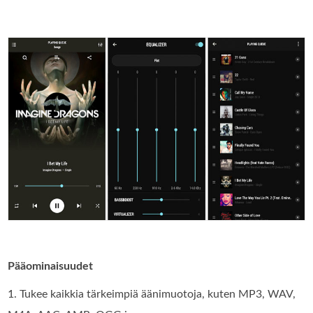
Pääominaisuudet
1. Tukee kaikkia tärkeimpiä äänimuotoja, kuten MP3, WAV,