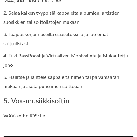
M4A, AAC, AMR, OGG jne.
2. Selaa kaiken tyyppisiä kappaleita albumien, artistien,
suosikkien tai soittolistojen mukaan
3. Taajuuskorjain useilla esiasetuksilla ja luo omat
soittolistasi
4. Tuki BassBoost ja Virtualizer, Monivalinta ja Mukautettu
jono
5. Hallitse ja lajittele kappaleita nimen tai päivämäärän
mukaan ja aseta puhelimen soittoääni
5. Vox-musiikkisoitin
WAV-soitin iOS: lle