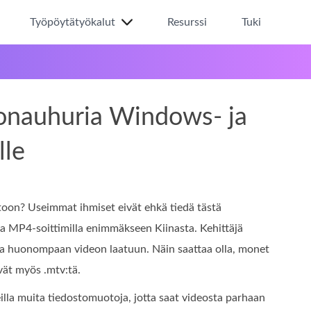
Työpöytätyökalut
Resurssi
Tuki
eonauhuria Windows- ja
lle
oon? Useimmat ihmiset eivät ehkä tiedä tästä
lla MP4-soittimilla enimmäkseen Kiinasta. Kehittäjä
a huonompaan videon laatuun. Näin saattaa olla, monet
vät myös .mtv:tä.
eilla muita tiedostomuotoja, jotta saat videosta parhaan