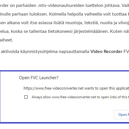
der on parhaiden .mtv-videonauhureiden luettelon johtava. Vaikk
inulle parhaan tuloksen. Kolmella helpolla vaiheella voit tuottaa
en aikana voit itse asiassa lisätä muotoja, tekstiä, nuolia ja viivo
lua, koska se tallentaa tietokoneesi järjestelmääänen. Kuten näk
aiheet.
 aktivoida käynnistysohjelma napsauttamalla
Video Recorder
FV