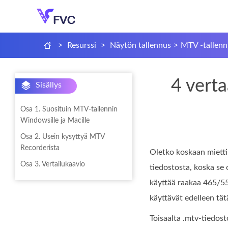
>
Resurssi
>
Näytön tallennus
>
MTV -tallenn
4 vert
Sisällys
Osa 1. Suosituin MTV-tallennin
Windowsille ja Macille
Osa 2. Usein kysyttyä MTV
Recorderista
Oletko koskaan mietti
Osa 3. Vertailukaavio
tiedostosta, koska se 
käyttää raakaa 465/55
käyttävät edelleen tä
Toisaalta .mtv‑tiedost