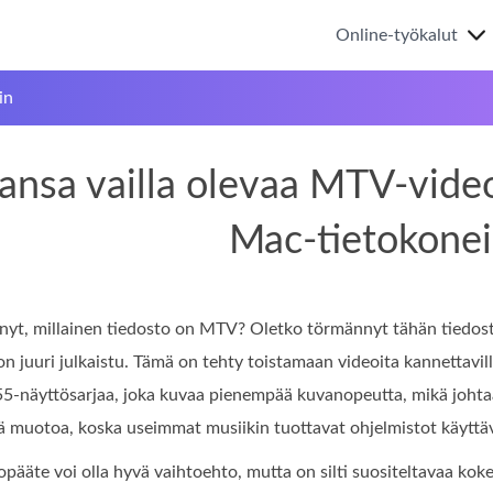
Online-työkalut
in
aansa vailla olevaa MTV-vid
Mac-tietokonei
nyt, millainen tiedosto on MTV? Oletko törmännyt tähän tiedost
on juuri julkaistu. Tämä on tehty toistamaan videoita kannettavi
5-näyttösarjaa, joka kuvaa pienempää kuvanopeutta, mikä johta
tä muotoa, koska useimmat musiikin tuottavat ohjelmistot käyttä
opääte voi olla hyvä vaihtoehto, mutta on silti suositeltavaa kok