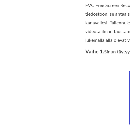
FVC Free Screen Recor
tiedostoon, se antaa s
kanavallesi. Tallennuks
videota ilman taustame
lukemalla alla olevat v
Vaihe 1.
Sinun täytyy