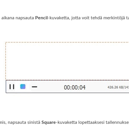
n aikana napsauta
Pencil
-kuvaketta, jotta voit tehdä merkintöjä 
mis, napsauta sinistä
Square
-kuvaketta lopettaaksesi tallennukse