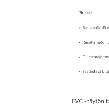
Plussat
Rekisteröintiä ei
Rajoittamaton t
Ei kestorajoitus
Säädettävä bitt
FVC -näytön ta