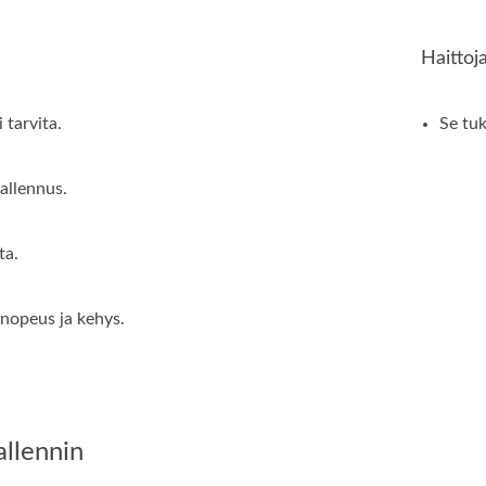
Haittoj
 tarvita.
Se tu
allennus.
ta.
inopeus ja kehys.
llennin