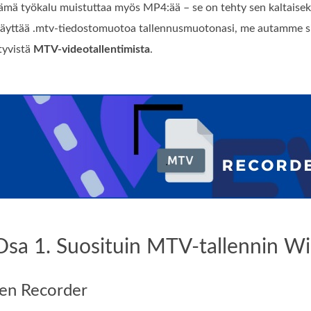
ämä työkalu muistuttaa myös MP4:ää – se on tehty sen kaltaiseks
käyttää .mtv‑tiedostomuotoa tallennusmuotonasi, me autamme sin
tyvistä
MTV‑videotallentimista
.
Osa 1. Suosituin MTV-tallennin Win
en Recorder