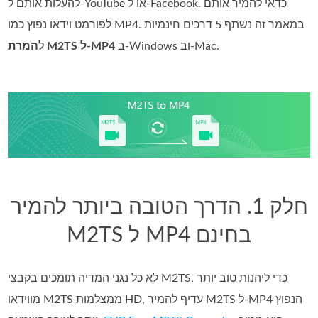
להעלות אותם ל-YouTube או ל‑Facebook. כדאי להמיר אותם
לפורמט וידאו נפוץ כמו MP4. במאמר זה נשתף 5 דרכים חינמיות
ב‑Windows וב‑Mac.
המרת M2TS ל‑MP4
ל
חלק 1. הדרך הטובה ביותר להמיר
M2TS ל MP4 בחינם
לא כל נגני המדיה תומכים בקבצי M2TS. כדי ליהנות טוב יותר
מווידאו M2TS ממצלמות HD, עדיף להמיר M2TS ל‑MP4 הנפוץ