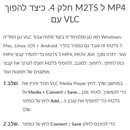
חלק 4. כיצד להפוך M2TS ל MP4
עם VLC
נגן המדיה VLC הוא נגן מולטימדיה בקוד פתוח עבור Windows,
Mac, Linux, iOS ו- Android. זה עובד גם כממיר נהדר M2TS ל
MP4 כדי להמיר קבצי M2TS ל MP4, MOV, AVI ועוד. יתרה מכך,
תוכלו לערוך את קבצי M2TS כמו לחתוך, לחתוך, לסובב, להוסיף
אפקטים של תמונות ועוד.
שלב 1.
הורד והרץ את VLC Media Player במחשב שלך. לחץ
כדי להמשיך. לאחר מכן
Media > Convert / Save...
על
כדי להוסיף את קובץ ה‑M2TS
Add...
לחץ על כפתור
שלך.
שלב 2.
כדי להיכנס לחלון
Convert / Save
לחץ על כפתור