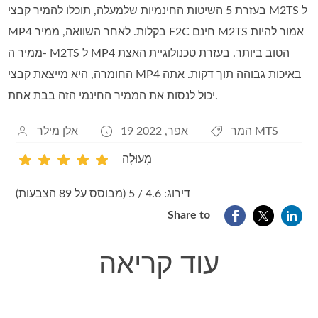
בעזרת 5 השיטות החינמיות שלמעלה, תוכלו להמיר קבצי M2TS ל
MP4 בקלות. לאחר השוואה, ממיר F2C חינם M2TS אמור להיות
ממיר ה- M2TS ל MP4 הטוב ביותר. בעזרת טכנולוגיית האצת
החומרה, היא מייצאת קבצי MP4 באיכות גבוהה תוך דקות. אתה
יכול לנסות את הממיר החינמי הזה בבת אחת.
המר MTS
19 אפר, 2022
אלן מילר
מְעוּלֶה
1
2
3
4
5
דירוג: 4.6 / 5 (מבוסס על 89 הצבעות)
Share to
עוד קריאה