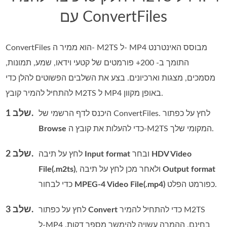
עם ConvertFiles
ConvertFiles הוא ממיר ה- M2TS ל- MP4 מבוסס האינטרנט
התומך ב- 200+ פורמטים של קטעי וידאו, שמע, תמונות,
מסמכים, מצגות וארכיונים. בצע את השלבים הפשוטים להלן כדי
להתחיל להמיר קובץ M2TS ל MP4 באופן מקוון.
שלב 1.
היכנס לדף הרשמי של ConvertFiles. לחץ על כפתור
כדי להעלות את קובץ ה‑M2TS המקומי שלך.
Browse
שלב 2.
HDV Video
ובחר
Input format
לחץ על תיבה
Output format
, ולאחר מכן לחץ על תיבה
File(.m2ts)
כפורמט הפלט.
MPEG-4 Video File(.mp4)
כדי לבחור
שלב 3.
כדי להתחיל להמיר M2TS
Convert
לחץ על כפתור
ל‑MP4 בחינם. ההמרה עשויה להימשך מספר דקות.