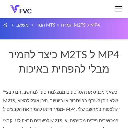
המרת M2TS ל MP4
>
המר MTS
>
מַשׁאָב
>
כיצד להמיר M2TS ל MP4
מבלי להפחית באיכות
"כשאני מכניס את הסרטונים ממצלמת סוני למחשב, הם קבצי
M2TS, שלא ניתן לשתף בפייסבוק או ביוטיוב. היכן אוכל למצוא
ממיר וידאו להמיר את הקבצים ל- MP4, ולצפות במחשב שלי? "
לפעמים תרצה לנגן קבצי M2TS במכשירים ניידים מסוימים, או