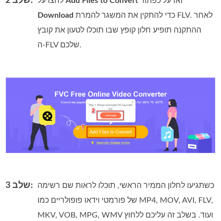
שלב 2:
ואז על כפתור
Add Files to Convert
לחצו על
כדי להתקין את המשגר להמרת FLV. לאחר
Download
ההתקנה תופיע חלון קופץ שבו תוכלו לטעון את קובץ
ה‑FLV שלכם.
שלב 3:
כשתגיעו לחלון הממיר הראשי, תוכלו לראות שם רשימה
של פורמטי וידאו פופולריים כמו MP4,‏ MOV,‏ AVI,‏ FLV,‏
MKV,‏ VOB,‏ MPG,‏ WMV ועוד. בשלב זה עליכם ללחוץ