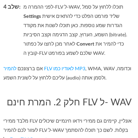
שלב 4:
לפני ההמרה מ‑FLV ל‑WAV, תוכלו ללחוץ על סמל
שליד פורמט הפלט כדי להתאים אישית
Settings
הגדרות שמע נוספות. כאן תוכלו לשנות את מקודד
השמע, הערוץ, קצב הדגימה וקצב הסיביות (bitrate).
כדי להמיר את
Convert
לאחר מכן לחצו על כפתור
קובץ ה‑FLV שלכם לשמע בפורמט WAV.
,‏ WMA,‏ WAV וכדומה,
להמיר FLV לאודיו כמו MP3
אם ברצונכם
עליכם ללחוץ על לשונית השמע (audio) ולסמן אותה.
חלק 2. המרת חינם FLV ל- WAV
מלבד ממירי FLV אונליין, קיימים גם ממירי וידאו חינמיים שיכולים
לעזור לכם להמיר FLV ל‑WAV בקלות. לשם כך תוכלו להסתמך