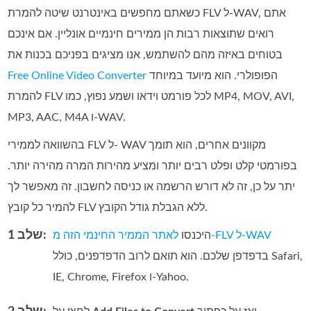
כשאתם מחפשים באינטרנט שיטה להמרת FLV ל‑WAV, אתם
רואים שתוצאות רבות הן ממירים חינמיים אונליין. אם אינכם
בטוחים באיזה מהם להשתמש, אנו מציגים בפניכם בכנות את
הפופולרי. הוא מיועד במיוחד
Free Online Video Converter
להמרת FLV לכל פורמט וידאו ושמע נפוץ, כמו MP4,‏ MOV,‏ AVI,‏
MP3,‏ AAC,‏ M4A ו‑WAV.
בהשוואה לממירי FLV ל- WAV מקוונים אחרים, הוא תומך
בפורמטי קלט ופלט רבים יותר ומציע מהירות המרה מהירה יותר.
יתר על כן, זה לא דורש הרשמה או כניסה לחשבון. זה מאפשר לך
להמיר כל קובץ FLV ללא הגבלת גודל הקובץ.
שלב 1:
לאתר הממיר החינמי הזה מ‑FLV ל‑WAV
היכנסו
בדפדפן שלכם. הוא תואם לרוב הדפדפנים, כולל Safari,‏
IE,‏ Chrome,‏ Firefox ו‑Yahoo.