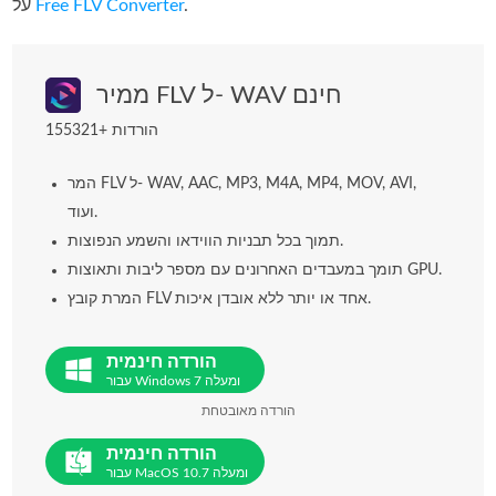
.
Free FLV Converter
על
ממיר FLV ל- WAV חינם
155321+ הורדות
המר FLV ל- WAV, AAC, MP3, M4A, MP4, MOV, AVI,
ועוד.
תמוך בכל תבניות הווידאו והשמע הנפוצות.
תומך במעבדים האחרונים עם מספר ליבות ותאוצות GPU.
המרת קובץ FLV אחד או יותר ללא אובדן איכות.
הורדה חינמית
עבור Windows 7 ומעלה
הורדה מאובטחת
הורדה חינמית
עבור MacOS 10.7 ומעלה