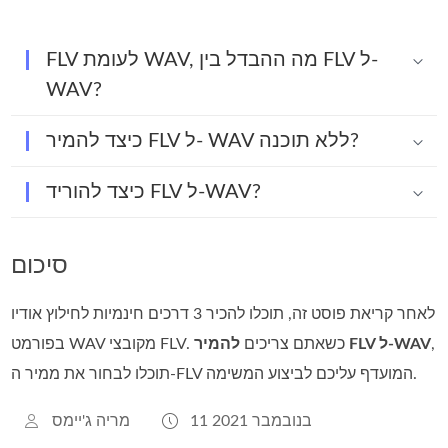
FLV לעומת WAV, מה ההבדל בין FLV ל-
WAV?
כיצד להמיר FLV ל- WAV ללא תוכנה?
כיצד להוריד FLV ל-WAV?
סיכום
לאחר קריאת פוסט זה, תוכלו להכיר 3 דרכים חינמיות לחילוץ אודיו
,
להמיר FLV ל‑WAV
בפורמט WAV מקובצי FLV. כשאתם צריכים
תוכלו לבחור את ממיר ה‑FLV המועדף עליכם לביצוע המשימה.
11 בנובמבר 2021
מריה ג'יימס