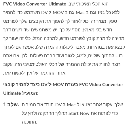
הוא הכלי האיכותי שבו
FVC Video Converter Ultimate
תשתמש כדי להמיר DV ל‑MOV גם ב‑Mac וגם ב‑PC. ללא כל
ספק, ממיר זה יכול לעזור לך להפוך את הקבצים שלך לפורמט
חדש בלי מאמץ. נוסף על כך, יש משתמשים שדורשים דרך
מהירה להמרת קובץ לפורמט חדש; למרבה המזל, כלי זה יעזור לך
לבצע זאת במהירות. מעבר ליכולות ההמרה שלו, אפשר גם לערוך
בו – לחתוך שוליים, למזג, לגזור ועוד הרבה פעולות. לכן, אם אתה
רוצה לחוות את יכולת ההמרה של הכלי האולטימטיבי הזה, עקוב
אחר ההדגמה על איך לעשות זאת.
כיצד להמיר קובצי DV ל‑MOV בעזרת FVC Video Converter
Ultimate המועיל:
שלב 1.
הורד את ממיר ה‑DV ל‑Mac או ל‑PC שלך, עקוב אחר
תהליך ההתקנה ולחץ על Start Now כדי לפתוח את
התוכנה.