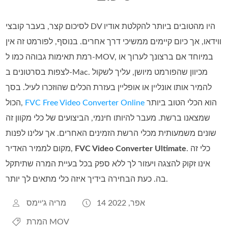
לסיכום קצר, בעבר קובצי DV היו מהטובים ביותר להקלטת אודיו
ווידאו, אך כיום קיימים ממשיכי דרך אחרים. בנוסף, לפורמט זה אין
רמת תאימות גבוהה כמו ל‑MOV, במיוחד אם ברצונך לערוך או
לצפות בסרטונים ב‑Mac. מכיוון שהפורמט מיושן, עליך לשקול
להמיר אותו אונליין או אופליין בעזרת הכלים שהוזכרו לעיל. בסך
הוא הכלי הטוב ביותר
FVC Free Video Converter Online
הכול,
שמצאנו ברשת. מעבר להיותו חינמי, הביצועים של כלי מקוון זה
שונים משמעותית מכלי הרשת הזמינים האחרים. אך עלינו לפנות
. כלי זה
FVC Video Converter Ultimate
מקום לממיר האדיר,
אינו זקוק להצגה ויעזור לך ללא ספק בכל בעיית המרה שתיתקל
בה. כעת הבחירה בידיך איזה כלי מתאים לך יותר.
14 אפר, 2022
מריה ג'יימס
המרת MOV