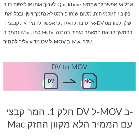
לערוך אותו או לצפות בו ב‑QuickTime. אבל אי‑אפשר להשתמש
בקובץ הגולמי הזה, משום שזהו פורמט לא נתמך וישן. ובכל זאת,
אין סיבה לדאגה, כי אפשר להמיר את קובצי ה‑DV שלך לפורמט
נתמך ב‑Mac, כמו MOV. בהמשך קריאת המאמר נעמיק בהבנה
ב‑Mac שלך.
להמיר DV ל‑MOV
מדוע עליך
חלק 1. המר קבצי DV ל-MOV ב-
Mac עם הממיר הלא מקוון החזק