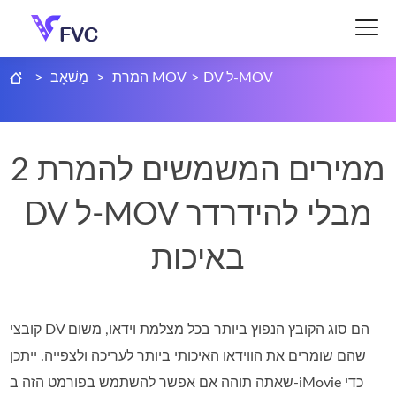
DV ל-MOV
>
המרת MOV
>
מַשׁאָב
>
2 ממירים המשמשים להמרת
DV ל-MOV מבלי להידרדר
באיכות
קובצי DV הם סוג הקובץ הנפוץ ביותר בכל מצלמת וידאו, משום
שהם שומרים את הווידאו האיכותי ביותר לעריכה ולצפייה. ייתכן
שאתה תוהה אם אפשר להשתמש בפורמט הזה ב‑iMovie כדי