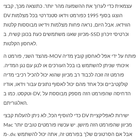
עצמאית כדי לערוך את ההשמעה מהר יותר. כתוצאה מכך, קבצי
DV הוצגו בסוף 1995 כפורמט וידאו סטנדרטי בכל מצלמות
הווידאו. אבל היום, נראה פחות מצלמות וידיאו מבוססות קלטות
מכיוון שאנו משתמשים כעת בכונן קשיח, ב-SSD וכרטיסי זיכרון
לאחסון הקלטות.
מהצד השני, פורמט ה-MOV פותח על ידי אפל לאחסון קובץ מדיה
איכותי שניתן להשתמש בו בכל העורכים או לנגן עם נגן המדיה.
פורמט זה זוכה לכבוד רב מכיוון שהוא יכול להכיל רכיבי מדיה
קולקטיביים וכל אחד מהם יכול לאסוף נתונים עבור וידאו, אודיו
וטקסט. כמו ב-DV, הדחיסה שהפורמט הזה מספק מבוססת על
האלגוריתם.
כדי להוסיף הכל, לא ניתן להעלות קבצי DV ישירות לאפליקציית
Mac מכיוון שהפורמט הזה מיושן. יש עכשיו פורמטים טובים יותר
מ-.dv. אבל אם הסרטונים שלך בפורמט זה, אתה יכול להשתמש