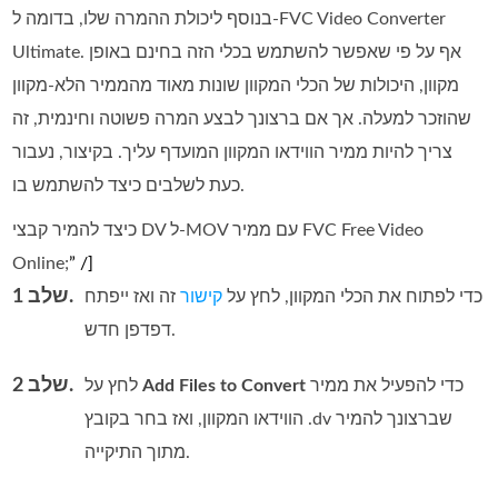
בנוסף ליכולת ההמרה שלו, בדומה ל‑FVC Video Converter
Ultimate. אף על פי שאפשר להשתמש בכלי הזה בחינם באופן
מקוון, היכולות של הכלי המקוון שונות מאוד מהממיר הלא‑מקוון
שהוזכר למעלה. אך אם ברצונך לבצע המרה פשוטה וחינמית, זה
צריך להיות ממיר הווידאו המקוון המועדף עליך. בקיצור, נעבור
כעת לשלבים כיצד להשתמש בו.
כיצד להמיר קבצי DV ל-MOV עם ממיר FVC Free Video
Online;
” /]
שלב 1.
כדי לפתוח את הכלי המקוון, לחץ על
קישור
זה ואז ייפתח
דפדפן חדש.
שלב 2.
כדי להפעיל את ממיר
Add Files to Convert
לחץ על
הווידאו המקוון, ואז בחר בקובץ ‎.dv שברצונך להמיר
מתוך התיקייה.