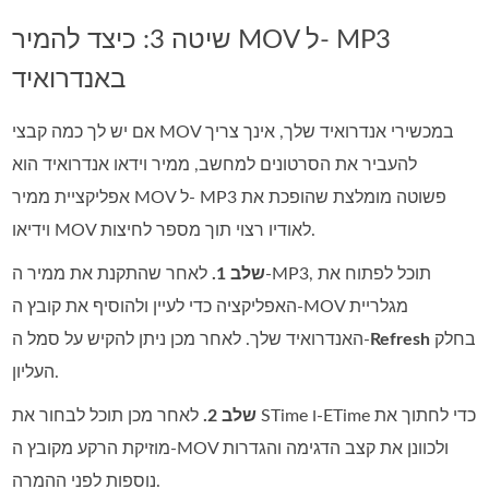
שיטה 3: כיצד להמיר MOV ל- MP3
באנדרואיד
אם יש לך כמה קבצי MOV במכשירי אנדרואיד שלך, אינך צריך
להעביר את הסרטונים למחשב, ממיר וידאו אנדרואיד הוא
אפליקציית ממיר MOV ל- MP3 פשוטה מומלצת שהופכת את
וידיאו MOV לאודיו רצוי תוך מספר לחיצות.
שלב 1.
לאחר שהתקנת את ממיר ה‑MP3, תוכל לפתוח את
האפליקציה כדי לעיין ולהוסיף את קובץ ה‑MOV מגלריית
בחלק
Refresh
האנדרואיד שלך. לאחר מכן ניתן להקיש על סמל ה‑
העליון.
שלב 2.
לאחר מכן תוכל לבחור את STime ו‑ETime כדי לחתוך את
מוזיקת הרקע מקובץ ה‑MOV ולכוונן את קצב הדגימה והגדרות
נוספות לפני ההמרה.