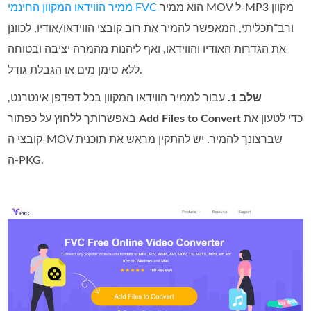
הוא ממיר MOV ל‑MP3 מקוון
ממיר הווידאו המקוון החינמי FVC
ורב־תכליתי, המאפשר להמיר את רוב קובצי הווידאו/אודיו, לכוונן
את הגדרות האודיו והווידאו, ואף ליהנות מהמרה יציבה ובטוחה
ללא סימן מים או הגבלת גודל.
שלב 1.
עבור לממיר הווידאו המקוון בכל דפדפן אינטרנט,
כדי לטעון את
Add Files to Convert
באפשרותך ללחוץ על כפתור
קובצי ה‑MOV שברצונך להמיר. יש להתקין מראש את תוכנית
ה‑PKG.