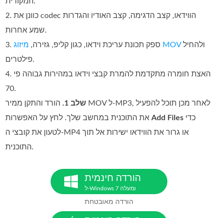
המקורית.
2. כוונן את codec הווידאו, קצב הדגימה, קצב האודיו והגדרות
שמע אחרות.
ולהחיל
מיזוג MOV
3. ספק תכונת עריכת וידאו, כגון קליפ, גזירה,
פילטרים.
4. האצת חומרה מתקדמת להמרת קבצי וידאו במהירות גבוהה פי
70.
שלב 1.
הורד והתקן ממיר MOV ל‑MP3, לאחר מכן תוכל להפעיל
כדי
Add Files
את התוכנית במחשב שלך. לחץ על האפשרות
לטעון את קובצי ה‑MP4 או גרור את הווידאו ישירות אל תוך
התוכנית.
הורדה חינמית
ל-Windows 7 ומעלה
הורדה מאובטחת