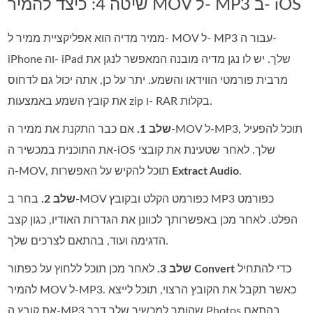
שיטה 4: כיצד להמיר MOV ל- MP3 ב- iOS
ממיר מדיה הוא אפליקציית ממיר ל- MOV ל- MP3 עבור ה-
iPhone וה- iPad שלך. יש לו נגן מדיה מובנה המאפשר לנגן את
מרבית פורמטי הווידאו והשמע. יתר על כן, אתה יכול גם לדחוס
את קובץ השמע באמצעות zip ו- RAR בקלות.
שלב 1.
אם כבר התקנת את ממיר ה‑MOV ל‑MP3, תוכל להפעיל
את התוכנית במכשיר ה‑iOS שלך. לאחר שטעינת את קובצי
.
Extract Audio
ה‑MOV, תוכל להקיש על האפשרות
שלב 2.
בחר ב‑MOV כפורמט הקלט ובקובץ MP3 כפורמט
הפלט. לאחר מכן באפשרותך לכוונן את הגדרות האודיו, כגון קצב
הדגימה ועוד, בהתאם לצרכים שלך.
כדי להתחיל
Convert
לאחר מכן תוכל ללחוץ על כפתור
שלב 3.
להמיר MOV ל‑MP3. כאשר תקבל את הקובץ הרצוי, תוכל לייצא
את קובץ ה‑MP3 שהומר למכשיר שלך דרך Photos בהתאם.