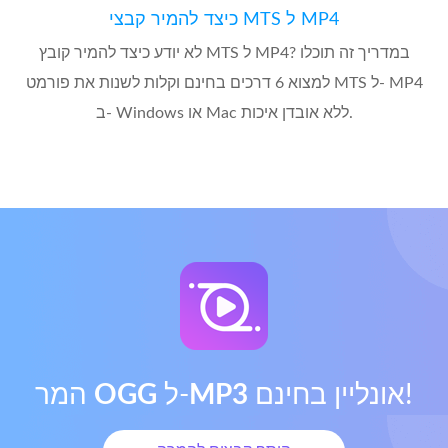
כיצד להמיר קבצי MTS ל MP4
לא יודע כיצד להמיר קובץ MTS ל MP4? במדריך זה תוכלו
למצוא 6 דרכים בחינם וקלות לשנות את פורמט MTS ל- MP4
ב- Windows או Mac ללא אובדן איכות.
אונליין בחינם!
MP3
ל‑
OGG
המר