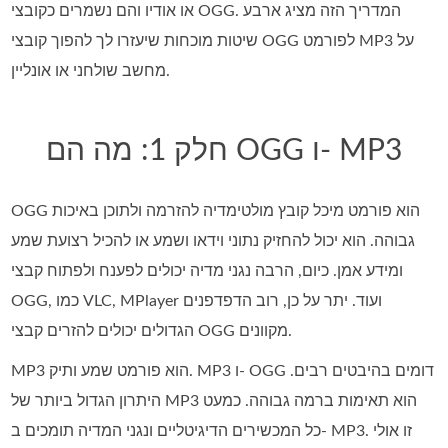
או אודיו והם נשמרים כקובצי OGG. המדריך הזה מציג ארבע
שיטות מוכחות שיעזרו לך להפוך קובצי OGG לפורמט MP3 על
מחשב שולחני או אונליין.
חלק 1: מה הם OGG ו- MP3
OGG הוא פורמט מיכל קובץ מולטימדיה להזרמה ולתוכן באיכות
גבוהה. הוא יכול להחזיק נתוני וידאו ושמע או להכיל רצועת שמע
ומידע אמן. כיום, הרבה נגני מדיה יכולים לפענח ולפתוח קבצי
OGG, כמו VLC, MPlayer ועוד. יתר על כן, רוב הדפדפנים
הגדולים יכולים להזרים קבצי OGG מקוונים.
MP3 הוא פורמט שמע ותיק. MP3 ו- OGG דומים בהיבטים רבים.
היתרון הגדול ביותר של MP3 הוא תאימות ברמה גבוהה. כמעט
כל המכשירים הדיגיטליים ונגני המדיה תומכים ב- MP3. זו אולי