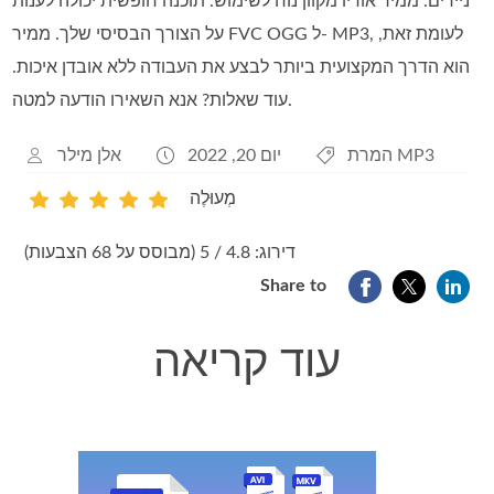
ניידים. ממיר אודיו מקוון נוח לשימוש. תוכנה חופשית יכולה לענות
על הצורך הבסיסי שלך. ממיר FVC OGG ל- MP3, לעומת זאת,
הוא הדרך המקצועית ביותר לבצע את העבודה ללא אובדן איכות.
עוד שאלות? אנא השאירו הודעה למטה.
המרת MP3
יום 20, 2022
אלן מילר
מְעוּלֶה
1
2
3
4
5
דירוג: 4.8 / 5 (מבוסס על 68 הצבעות)
Share to
עוד קריאה