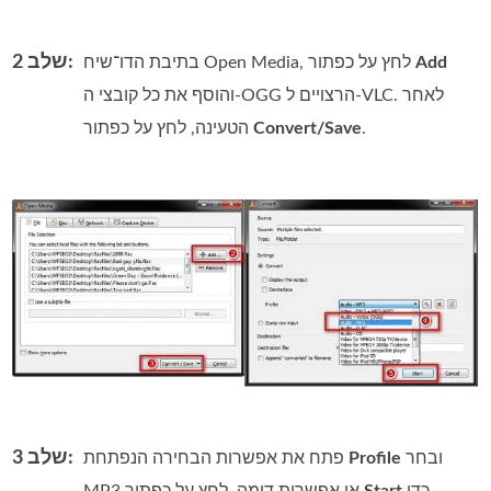
שלב 2:
Add
בתיבת הדו־שיח Open Media, לחץ על כפתור
והוסף את כל קובצי ה‑OGG הרצויים ל‑VLC. לאחר
.
Convert/Save
הטעינה, לחץ על כפתור
שלב 3:
ובחר
Profile
פתח את אפשרות הבחירה הנפתחת
כדי
Start
MP3 או אפשרות דומה. לחץ על כפתור