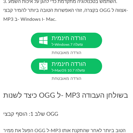
3. השתמש בטכנולוגיה מתקדמת כדי להגן על איכות השמע.
בקצרה, זוהי האפשרות הטובה ביותר להמיר קבצי OGG אצווה ל-
MP3 ב- Windows ו- Mac.
הורדה חינמית
ל‑Windows 7 ומעלה
הורדה מאובטחת
הורדה חינמית
ל‑MacOS 10.7 ומעלה
הורדה מאובטחת
כיצד לשנות OGG ל- MP3 בשולחן העבודה
שלב 1: הוסף קבצי OGG
הפעל את ממיר OGG ל‑MP3 הטוב ביותר לאחר שהתקנת אותו