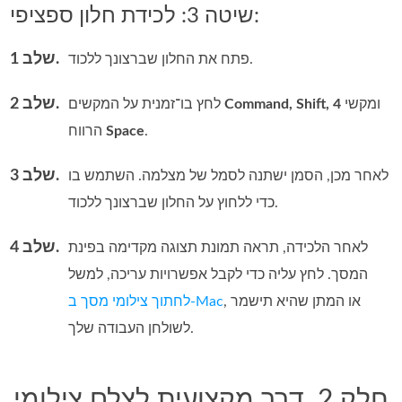
שיטה 3: לכידת חלון ספציפי:
שלב 1.
פתח את החלון שברצונך ללכוד.
שלב 2.
ומקשי
Command, Shift, 4
לחץ בו־זמנית על המקשים
.
Space
הרווח
שלב 3.
לאחר מכן, הסמן ישתנה לסמל של מצלמה. השתמש בו
כדי ללחוץ על החלון שברצונך ללכוד.
שלב 4.
לאחר הלכידה, תראה תמונת תצוגה מקדימה בפינת
המסך. לחץ עליה כדי לקבל אפשרויות עריכה, למשל
, או המתן שהיא תישמר
לחתוך צילומי מסך ב‑Mac
לשולחן העבודה שלך.
חלק 2. דרך מקצועית לצלם צילומי