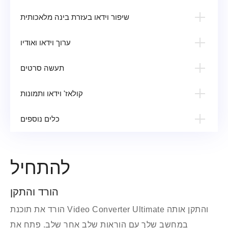
שיפור וידאו בעזרת בינה מלאכותית
ערוך וידאו ואודיו
חיתוך ופיצול וידאו
תעשה סרטים
סובב וחיתוך סרטון
קולאז' וידאו ותמונות
התאם את אפקט הווידאו ומסנן
הוסף סימן מים לסרטון
כלים נוספים
התאם את האודיו
עורך מטא נתונים של מדיה
הוסף כתובית
מדחס וידאו
להתחיל
מדחס אודיו
מסיר סימני מים לווידאו
הורד והתקן
יוצר GIF
הורד את תוכנת Video Converter Ultimate והתקן אותה
ממיר תמונה
במחשב שלך עם הוראות שלב אחר שלב. פתח את