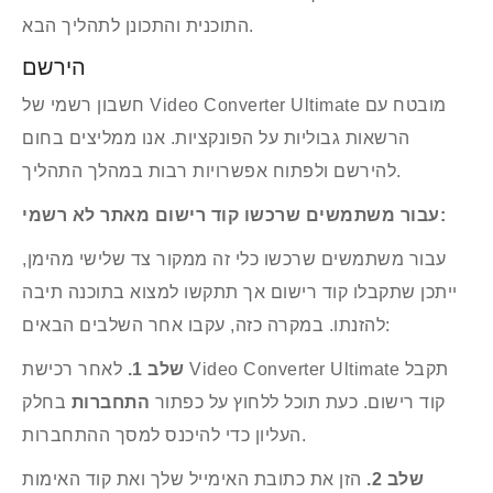
התוכנית והתכונן לתהליך הבא.
יוצר תלת מימד
גוזם וידאו
הירשם
מיזוג וידאו
חשבון רשמי של Video Converter Ultimate מובטח עם
AI Vocal Remover
הרשאות גבוליות על הפונקציות. אנו ממליצים בחום
להירשם ולפתוח אפשרויות רבות במהלך התהליך.
AI Vocal Isolator
סרטון קרופר
עבור משתמשים שרכשו קוד רישום מאתר לא רשמי:
סימן מים של וידאו
עבור משתמשים שרכשו כלי זה ממקור צד שלישי מהימן,
תיקון צבע
ייתכן שתקבלו קוד רישום אך תתקשו למצוא בתוכנה תיבה
בקר מהירות וידאו
להזנתו. במקרה כזה, עקבו אחר השלבים הבאים:
מהפך וידאו
שלב 1.
לאחר רכישת Video Converter Ultimate תקבל
סיבוב וידאו
קוד רישום. כעת תוכל ללחוץ על כפתור
התחברות
בחלק
מאיץ נפח
העליון כדי להיכנס למסך ההתחברות.
סינכרון אודיו
שלב 2.
הזן את כתובת האימייל שלך ואת קוד האימות