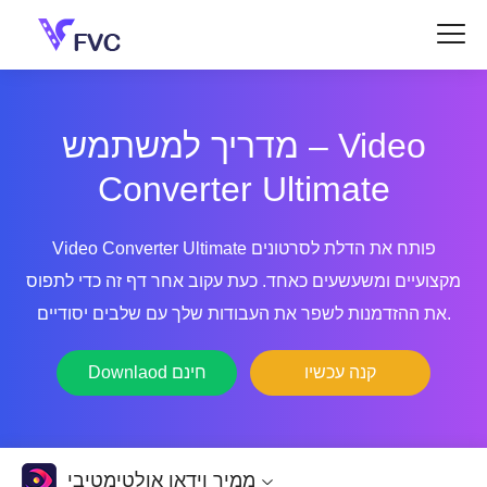
מדריך למשתמש – Video
Converter Ultimate
Video Converter Ultimate פותח את הדלת לסרטונים
מקצועיים ומשעשעים כאחד. כעת עקוב אחר דף זה כדי לתפוס
את ההזדמנות לשפר את העבודות שלך עם שלבים יסודיים.
קנה עכשיו
Downlaod חינם
ממיר וידאו אולטימטיבי