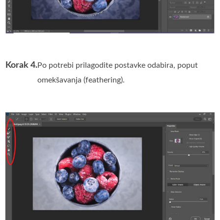
Korak 4.
Po potrebi prilagodite postavke odabira, poput
omekšavanja (feathering).