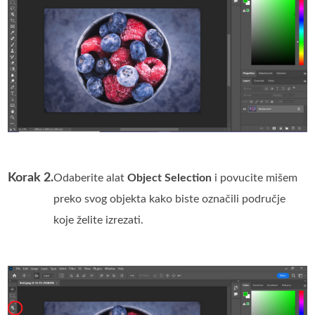
Korak 2.
Odaberite alat
Object Selection
i povucite mišem
preko svog objekta kako biste označili područje
koje želite izrezati.