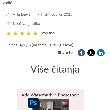
vodič.
Aria Davis
24. ožujka 2025
Uređivanje slika
Izvrsno
1
2
3
4
5
Ocjena: 4,9 / 5 (na temelju 397 glasova)
Share to
Više čitanja