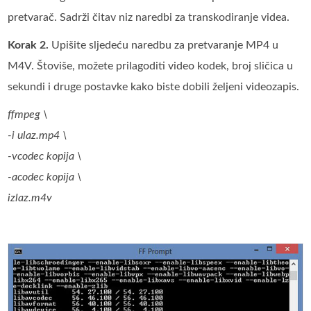
pretvarač. Sadrži čitav niz naredbi za transkodiranje videa.
Korak 2.
Upišite sljedeću naredbu za pretvaranje MP4 u
M4V. Štoviše, možete prilagoditi video kodek, broj sličica u
sekundi i druge postavke kako biste dobili željeni videozapis.
ffmpeg \
-i ulaz.mp4 \
-vcodec kopija \
-acodec kopija \
izlaz.m4v