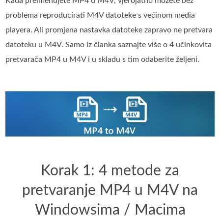
Kada preimenujete MP4 u M4V, vjerojatno možete bez
problema reproducirati M4V datoteke s većinom media
playera. Ali promjena nastavka datoteke zapravo ne pretvara
datoteku u M4V. Samo iz članka saznajte više o 4 učinkovita
pretvarača MP4 u M4V i u skladu s tim odaberite željeni.
Korak 1: 4 metode za
pretvaranje MP4 u M4V na
Windowsima / Macima