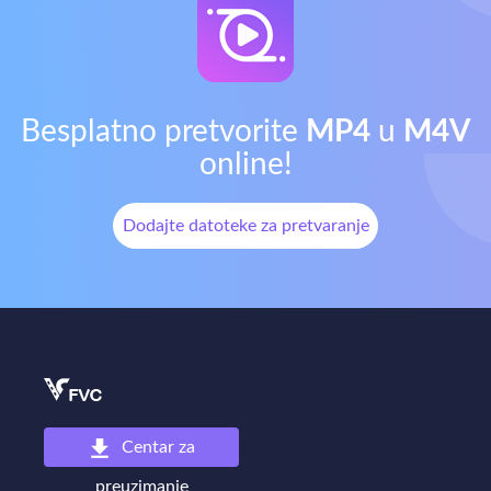
Besplatno pretvorite
MP4
u
M4V
online!
Dodajte datoteke za pretvaranje
Centar za
preuzimanje