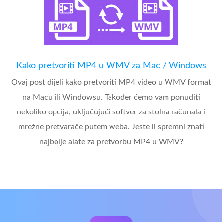
Kako pretvoriti MP4 u WMV za Mac / Windows
Ovaj post dijeli kako pretvoriti MP4 video u WMV format
na Macu ili Windowsu. Također ćemo vam ponuditi
nekoliko opcija, uključujući softver za stolna računala i
mrežne pretvarače putem weba. Jeste li spremni znati
najbolje alate za pretvorbu MP4 u WMV?