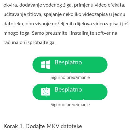
okvira, dodavanje vodenog žiga, primjenu video efekata,
učitavanje titlova, spajanje nekoliko videozapisa u jednu
datoteku, obrezivanje neželjenih dijelova videozapisa i još
mnogo toga. Samo preuzmite i instalirajte softver na
računalo i isprobajte ga.
Besplatno
preuzimanje
Sigurno preuzimanje
Za Windows 7 ili noviji
Besplatno
preuzimanje
Sigurno preuzimanje
Za MacOS 10.7 ili noviji
Korak 1. Dodajte MKV datoteke