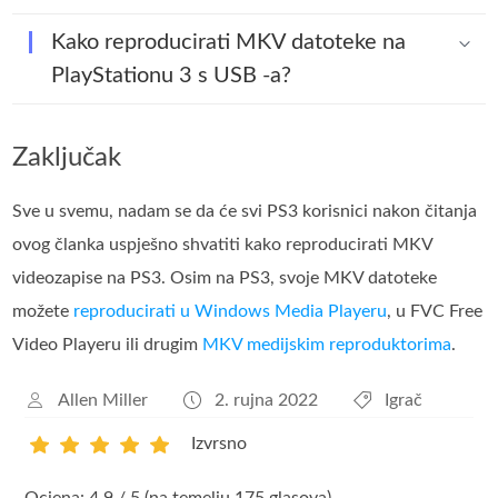
Kako reproducirati MKV datoteke na
PlayStationu 3 s USB -a?
Zaključak
Sve u svemu, nadam se da će svi PS3 korisnici nakon čitanja
ovog članka uspješno shvatiti kako reproducirati MKV
videozapise na PS3. Osim na PS3, svoje MKV datoteke
možete
reproducirati u Windows Media Playeru
, u FVC Free
Video Playeru ili drugim
MKV medijskim reproduktorima
.
Allen Miller
2. rujna 2022
Igrač
Izvrsno
1
2
3
4
5