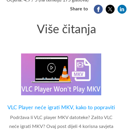
Ocjena: 4,9 / 5 (na temelju 175 glasova)
Share to
Više čitanja
VLC Player neće igrati MKV, kako to popraviti
Podržava li VLC player MKV datoteke? Zašto VLC
neće igrati MKV? Ovaj post dijeli 4 korisna savjeta