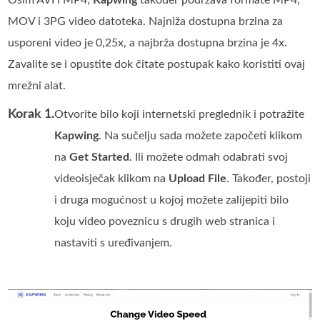
Osim AVI i MP4,
Kapwing
također podržava formate MP4,
MOV i 3PG video datoteka. Najniža dostupna brzina za
usporeni video je 0,25x, a najbrža dostupna brzina je 4x.
Zavalite se i opustite dok čitate postupak kako koristiti ovaj
mrežni alat.
Korak 1.
Otvorite bilo koji internetski preglednik i potražite
Kapwing
. Na sučelju sada možete započeti klikom
na
Get Started
. Ili možete odmah odabrati svoj
videoisječak klikom na
Upload File
. Također, postoji
i druga mogućnost u kojoj možete zalijepiti bilo
koju video poveznicu s drugih web stranica i
nastaviti s uređivanjem.