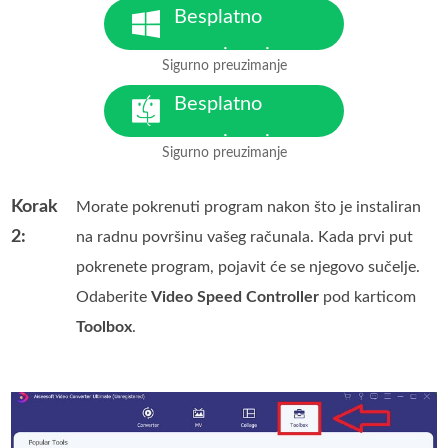
Besplatno
preuzimanje
Sigurno preuzimanje
Za Windows 7 ili noviji
Besplatno
preuzimanje
Sigurno preuzimanje
Za MacOS 10.7 ili noviji
Korak
Morate pokrenuti program nakon što je instaliran
2:
na radnu površinu vašeg računala. Kada prvi put
pokrenete program, pojavit će se njegovo sučelje.
Odaberite
Video Speed Controller
pod karticom
Toolbox
.