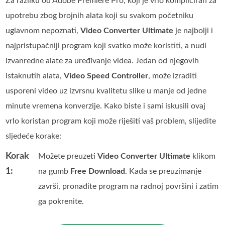
Za razliku od Adobe Premiere Pro, koji je vrlo kompliciran za
upotrebu zbog brojnih alata koji su svakom početniku
uglavnom nepoznati,
Video Converter Ultimate
je najbolji i
najpristupačniji program koji svatko može koristiti, a nudi
izvanredne alate za uređivanje videa. Jedan od njegovih
istaknutih alata,
Video Speed Controller
, može izraditi
usporeni video uz izvrsnu kvalitetu slike u manje od jedne
minute vremena konverzije. Kako biste i sami iskusili ovaj
vrlo koristan program koji može riješiti vaš problem, slijedite
sljedeće korake:
Korak
Možete preuzeti
Video Converter Ultimate
klikom
1:
na gumb
Free Download
. Kada se preuzimanje
završi, pronađite program na radnoj površini i zatim
ga pokrenite.