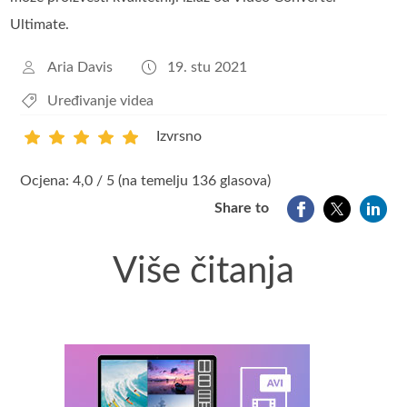
Ultimate.
Aria Davis
19. stu 2021
Uređivanje videa
Izvrsno
1
2
3
4
5
Ocjena: 4,0 / 5 (na temelju 136 glasova)
Share to
Više čitanja