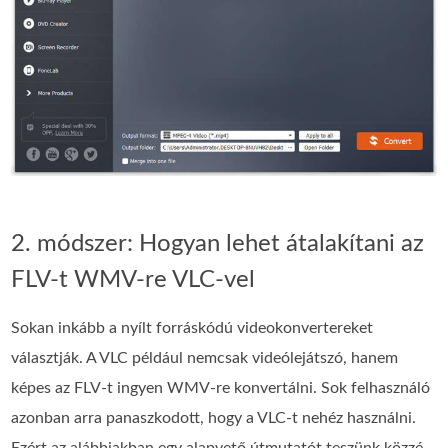
2. módszer: Hogyan lehet átalakítani az
FLV-t WMV-re VLC-vel
Sokan inkább a nyílt forráskódú videokonvertereket
választják. A VLC például nemcsak videólejátszó, hanem
képes az FLV-t ingyen WMV-re konvertálni. Sok felhasználó
azonban arra panaszkodott, hogy a VLC-t nehéz használni.
Ezért az alábbiakban egy alapvető útmutatót teszünk közzé.