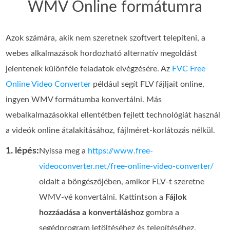
WMV Online formátumra
Azok számára, akik nem szeretnek szoftvert telepíteni, a
webes alkalmazások hordozható alternatív megoldást
jelentenek különféle feladatok elvégzésére. Az
FVC Free
Online Video Converter
például segít FLV fájljait online,
ingyen WMV formátumba konvertálni. Más
webalkalmazásokkal ellentétben fejlett technológiát használ
a videók online átalakításához, fájlméret-korlátozás nélkül.
1. lépés:
Nyissa meg a
https://www.free-
videoconverter.net/free-online-video-converter/
oldalt a böngészőjében, amikor FLV-t szeretne
WMV-vé konvertálni. Kattintson a
Fájlok
hozzáadása a konvertáláshoz
gombra a
segédprogram letöltéséhez és telepítéséhez.