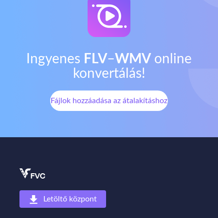
Ingyenes
FLV
–
WMV
online
konvertálás!
Fájlok hozzáadása az átalakításhoz
Letöltő központ