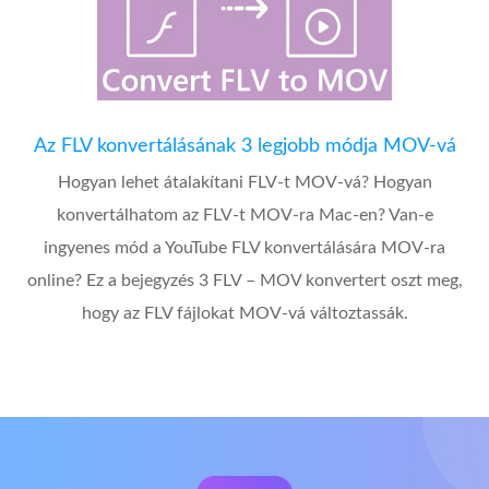
Az FLV konvertálásának 3 legjobb módja MOV-vá
Hogyan lehet átalakítani FLV-t MOV-vá? Hogyan
konvertálhatom az FLV-t MOV-ra Mac-en? Van-e
ingyenes mód a YouTube FLV konvertálására MOV-ra
online? Ez a bejegyzés 3 FLV – MOV konvertert oszt meg,
hogy az FLV fájlokat MOV-vá változtassák.