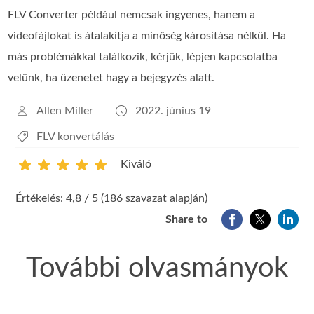
FLV Converter például nemcsak ingyenes, hanem a
videofájlokat is átalakítja a minőség károsítása nélkül. Ha
más problémákkal találkozik, kérjük, lépjen kapcsolatba
velünk, ha üzenetet hagy a bejegyzés alatt.
Allen Miller
2022. június 19
FLV konvertálás
Kiváló
1
2
3
4
5
Értékelés: 4,8 / 5 (186 szavazat alapján)
Share to
További olvasmányok