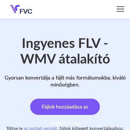
Ingyenes FLV -
WMV átalakító
Gyorsan konvertálja a fájlt más formátumokba, kiváló
minőségben.
Fájlok hozzáadása az
átalakításhoz
Töltse le
az asztali verziót.
fájlok kötegelt konvertálásához.