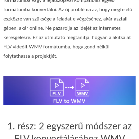
formátumba vagy a lejátszójával kompatibilis egyéb
formátumba konvertálni. Az új probléma az, hogy megfelelő
eszközre van szüksége a feladat elvégzéséhez, akár asztali
gépen, akár online. Ne pazarolja az idejét az internetes
keresgélésre. Ez az útmutató megtanítja, hogyan alakítsa át
FLV videóit WMV formátumba, hogy gond nélkül
folytathassa a projektjét.
1. rész: 2 egyszerű módszer az
FLV konvertálásához WMV