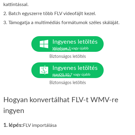
kattintással.
2. Batch egyszerre több FLV videofájlt kezel.
3. Támogatja a multimédiás formátumok széles skáláját.
Ingyenes letöltés
Windows 7 vagy újabb
rendszerhez
Biztonságos letöltés
Ingyenes letöltés
macOS 10.7 vagy újabb
rendszerhez
Biztonságos letöltés
Hogyan konvertálhat FLV-t WMV-re
ingyen
1. lépés:
FLV importálása