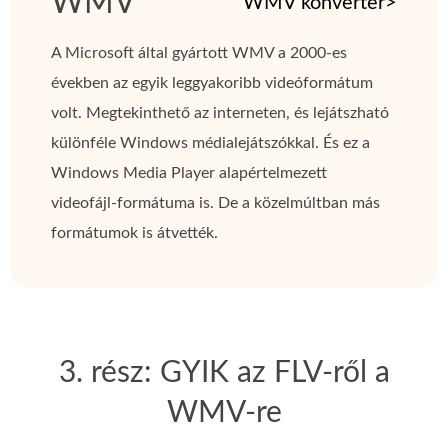
WMV
WMV konverter>
A Microsoft által gyártott WMV a 2000-es
években az egyik leggyakoribb videóformátum
volt. Megtekinthető az interneten, és lejátszható
különféle Windows médialejátszókkal. És ez a
Windows Media Player alapértelmezett
videofájl-formátuma is. De a közelmúltban más
formátumok is átvették.
3. rész: GYIK az FLV-ről a
WMV-re