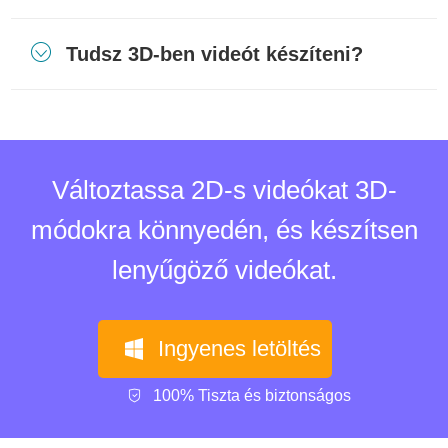
Tudsz 3D-ben videót készíteni?
Változtassa 2D-s videókat 3D-
módokra könnyedén, és készítsen
lenyűgöző videókat.
Ingyenes letöltés
100% Tiszta és biztonságos