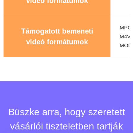
videó formátumok
MPG,
Támogatott bemeneti
M4V,
videó formátumok
MOD,
Büszke arra, hogy szeretett
vásárlói tiszteletben tartják