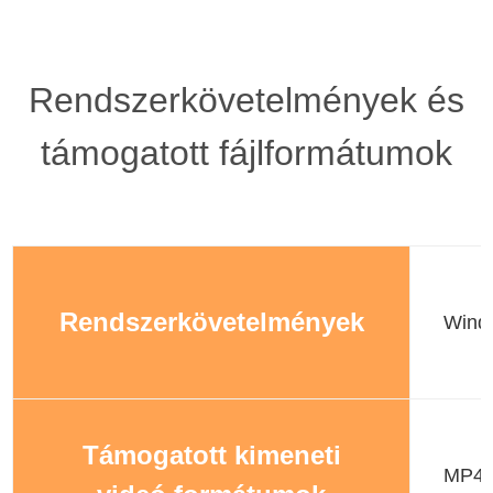
Rendszerkövetelmények és
támogatott fájlformátumok
Rendszerkövetelmények
Wind
Támogatott kimeneti
MP4