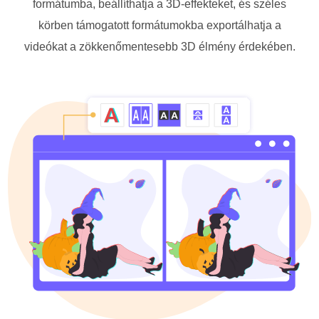
formátumba, beállíthatja a 3D-effekteket, és széles
körben támogatott formátumokba exportálhatja a
videókat a zökkenőmentesebb 3D élmény érdekében.