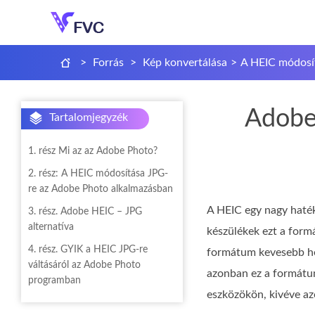
>
Forrás
>
Kép konvertálása
>
A HEIC módosí
Adobe
Tartalomjegyzék
1. rész Mi az az Adobe Photo?
2. rész: A HEIC módosítása JPG-
re az Adobe Photo alkalmazásban
A HEIC egy nagy haté
3. rész. Adobe HEIC – JPG
alternatíva
készülékek ezt a formá
4. rész. GYIK a HEIC JPG-re
formátum kevesebb he
váltásáról az Adobe Photo
azonban ez a formátu
programban
eszközökön, kivéve az