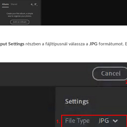
put Settings
részben a fájltípusnál válassza a
JPG
formátumot. Ez