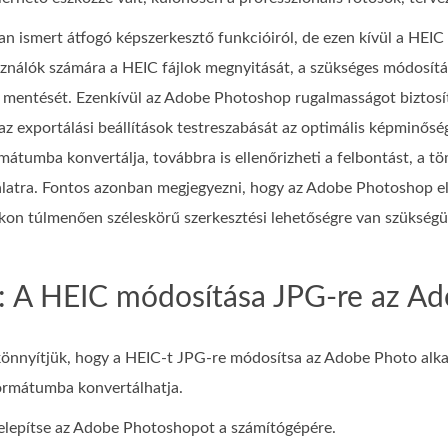
san ismert átfogó képszerkesztő funkcióiról, de ezen kívül a HEI
asználók számára a HEIC fájlok megnyitását, a szükséges módosítá
mentését. Ezenkívül az Adobe Photoshop rugalmasságot biztosít
z exportálási beállítások testreszabását az optimális képminőség
átumba konvertálja, továbbra is ellenőrizheti a felbontást, a töm
latra. Fontos azonban megjegyezni, hogy az Adobe Photoshop előfi
kon túlmenően széleskörű szerkesztési lehetőségre van szükségü
z: A HEIC módosítása JPG-re az A
önnyítjük, hogy a HEIC-t JPG-re módosítsa az Adobe Photo alka
formátumba konvertálhatja.
 telepítse az Adobe Photoshopot a számítógépére.