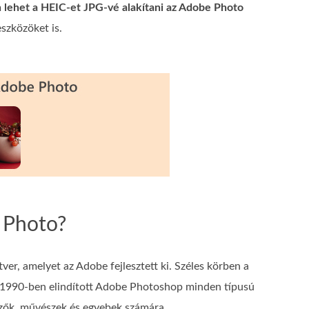
 lehet a HEIC-et JPG-vé alakítani az Adobe Photo
szközöket is.
e Photo?
er, amelyet az Adobe fejlesztett ki. Széles körben a
zör 1990-ben elindított Adobe Photoshop minden típusú
vezők, művészek és egyebek számára.