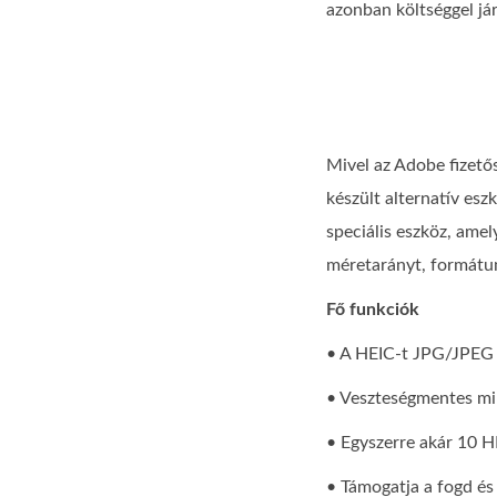
azonban költséggel jár
Mivel az Adobe fizetős
készült alternatív esz
speciális eszköz, amel
méretarányt, formátum
Fő funkciók
• A HEIC-t JPG/JPEG
• Veszteségmentes min
• Egyszerre akár 10 HE
• Támogatja a fogd és 