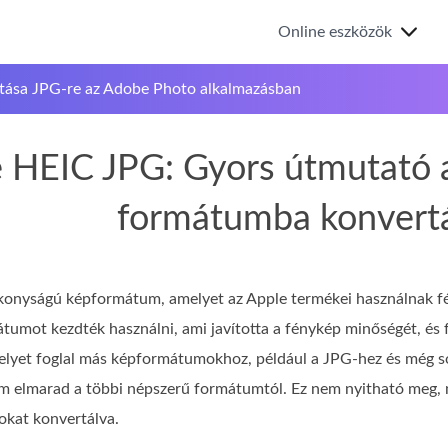
Online eszközök
tása JPG-re az Adobe Photo alkalmazásban
 HEIC JPG: Gyors útmutató 
formátumba konvert
konyságú képformátum, amelyet az Apple termékei használnak fén
tumot kezdték használni, ami javította a fénykép minőségét, és f
lyet foglal más képformátumokhoz, például a JPG-hez és még so
m elmarad a többi népszerű formátumtól. Ez nem nyitható meg, 
okat konvertálva.