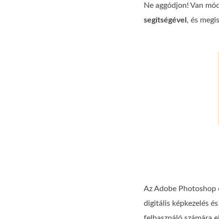
Ne aggódjon! Van mód
segítségével
, és megi
Az Adobe Photoshop egy
digitális képkezelés 
felhasználó számára e