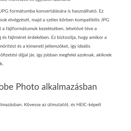
C JPG formátumba konvertálására is használható. Ez
sok elvégzését, majd a széles körben kompatibilis JPG
 a fájlformátumok kezelésében, lehetővé téve a
 és fájlméret érdekében. Ez biztosítja, hogy amikor a
örítést és a kimeneti jellemzőket, így ideális
zetési díjjal jár, így jobban megfelel azoknak, akiknek
k.
dobe Photo alkalmazásban
lmazásban. Kövesse az útmutatót, és HEIC-képeit