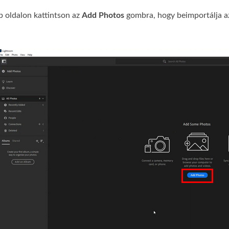
b oldalon kattintson az
Add Photos
gombra, hogy beimportálja az