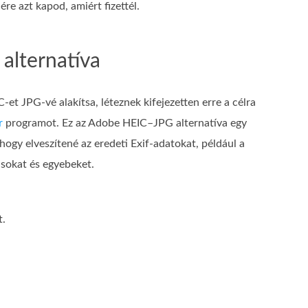
re azt kapod, amiért fizettél.
alternatíva
-et JPG-vé alakítsa, léteznek kifejezetten erre a célra
r
programot. Ez az Adobe HEIC–JPG alternatíva egy
 hogy elveszítené az eredeti Exif-adatokat, például a
ásokat és egyebeket.
t.