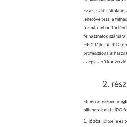
Ez az eszköz általáno
lehetővé teszi a felh
formátumban történő 
felhasználók számára a
HEIC fájlokat JPG form
professzionális haszná
az egyszerű konverzió
2. rés
Ebben a részben megk
pillanatok alatt JPG 
1. lépés.
Töltse le és