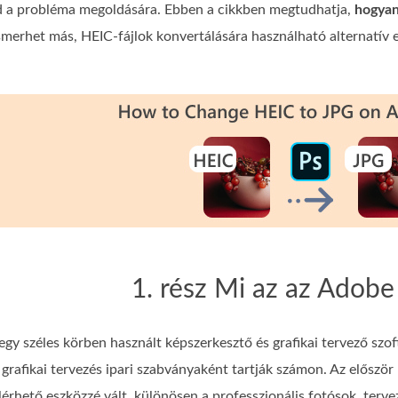
 a probléma megoldására. Ebben a cikkben megtudhatja,
hogyan
smerhet más, HEIC-fájlok konvertálására használható alternatív e
1. rész Mi az az Adob
 széles körben használt képszerkesztő és grafikai tervező szoftv
és grafikai tervezés ipari szabványaként tartják számon. Az elős
lérhető eszközzé vált, különösen a professzionális fotósok, ter