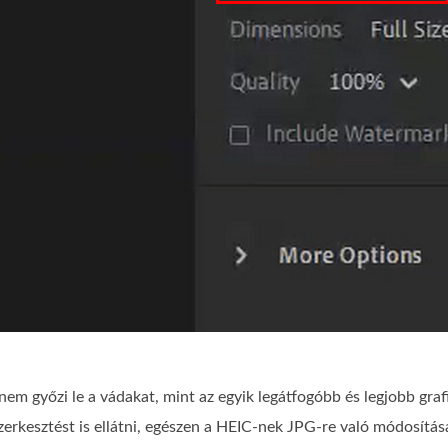
 győzi le a vádakat, mint az egyik legátfogóbb és legjobb grafik
zerkesztést is ellátni, egészen a HEIC-nek JPG-re való módosítás