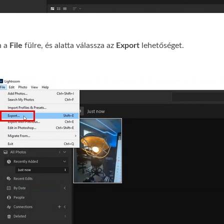
n a
File
fülre, és alatta válassza az
Export
lehetőséget.