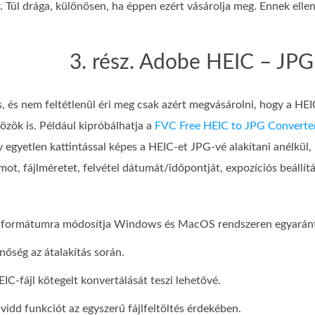
. Túl drága, különösen, ha éppen ezért vásárolja meg. Ennek ellené
3. rész. Adobe HEIC – JPG 
, és nem feltétlenül éri meg csak azért megvásárolni, hogy a HEIC
közök is. Például kipróbálhatja a
FVC Free HEIC to JPG Converte
y egyetlen kattintással képes a HEIC-et JPG-vé alakítani anélkül,
ot, fájlméretet, felvétel dátumát/időpontját, expozíciós beállít
 formátumra módosítja Windows és MacOS rendszeren egyarán
őség az átalakítás során.
IC-fájl kötegelt konvertálását teszi lehetővé.
vidd funkciót az egyszerű fájlfeltöltés érdekében.