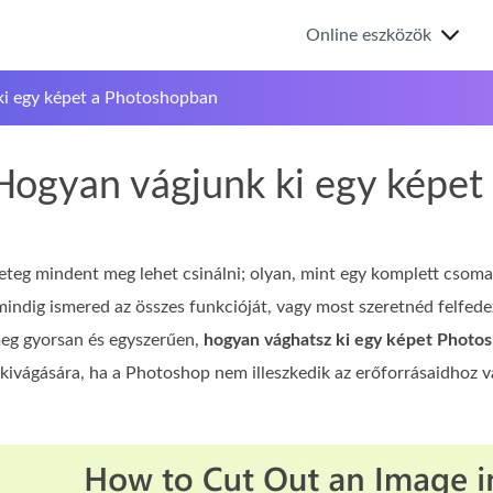
Online eszközök
ki egy képet a Photoshopban
Hogyan vágjunk ki egy képe
eg mindent meg lehet csinálni; olyan, mint egy komplett csoma
ndig ismered az összes funkcióját, vagy most szeretnéd felfedezn
meg gyorsan és egyszerűen,
hogyan vághatsz ki egy képet Photo
 kivágására, ha a Photoshop nem illeszkedik az erőforrásaidhoz 