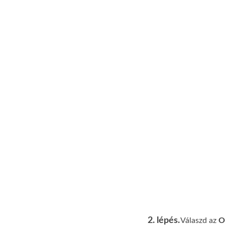
2. lépés.
Válaszd az
O