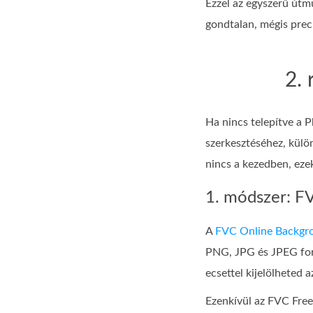
Ezzel az egyszerű útm
gondtalan, mégis prec
2.
Ha nincs telepítve a 
szerkesztéséhez, külön
nincs a kezedben, eze
1. módszer: FV
A
FVC Online Backgr
PNG, JPG és JPEG formá
ecsettel kijelölheted 
Ezenkívül az FVC Free