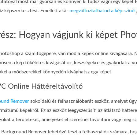
utatóval most már gyorsan és könnyen ki tudsz vágni egy képet 
íz képszerkesztést. Emellett akár
megváltoztathatod a kép színét
 rész: Hogyan vágjunk ki képet Pho
Photoshop a számítógépére, van mód a képek online kivágására.
ösen a kép tökéletes kivágásához, készségekre és gyakorlatra vol
kkel a módszerekkel könnyedén kivághatsz egy képet.
C Online Háttéreltávolító
ound Remover
sokoldalú és felhasználóbarát eszköz, amelyet úgy 
tumú képekről. Ez az eszköz leegyszerűsíti az átlátszó hátterek 
azokat a területeket, amelyeket el szeretnél távolítani vagy meg sz
 Background Remover lehetővé teszi a felhasználók számára, hogy 