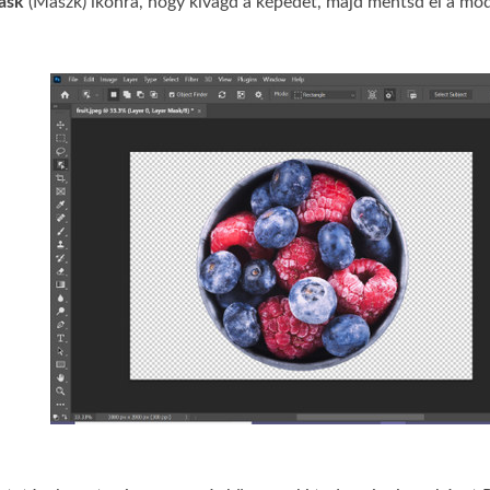
ask
(Maszk) ikonra, hogy kivágd a képedet, majd mentsd el a mód