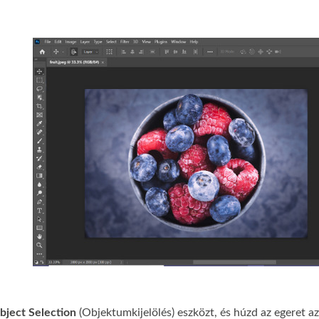
bject Selection
(Objektumkijelölés) eszközt, és húzd az egeret az 