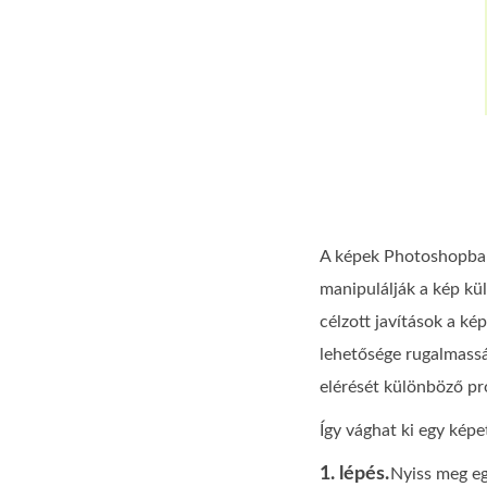
A képek Photoshopban 
manipulálják a kép kül
célzott javítások a ké
lehetősége rugalmasság
elérését különböző pr
Így vághat ki egy kép
1. lépés.
Nyiss meg e