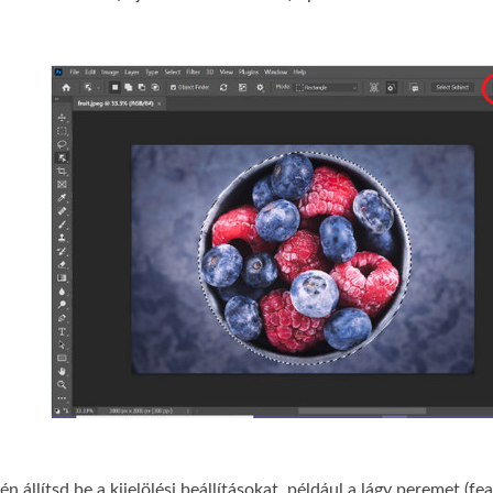
n állítsd be a kijelölési beállításokat, például a lágy peremet (fea