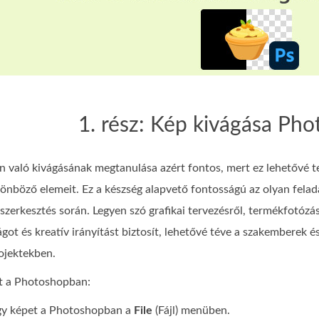
1. rész: Kép kivágása Ph
való kivágásának megtanulása azért fontos, mert ez lehetővé te
önböző elemeit. Ez a készség alapvető fontosságú az olyan feladat
pszerkesztés során. Legyen szó grafikai tervezésről, termékfotózá
ot és kreatív irányítást biztosít, lehetővé téve a szakemberek é
ojektekben.
et a Photoshopban:
gy képet a Photoshopban a
File
(Fájl) menüben.