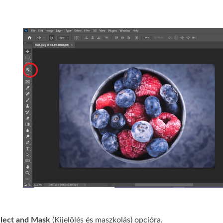
lect and Mask
(Kijelölés és maszkolás) opcióra.