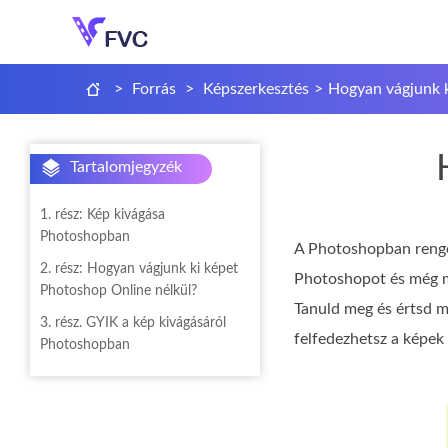
>
Forrás
>
Képszerkesztés
>
Hogyan vágjunk 
Tartalomjegyzék
1. rész: Kép kivágása
Photoshopban
A Photoshopban renget
2. rész: Hogyan vágjunk ki képet
Photoshopot és még mi
Photoshop Online nélkül?
Tanuld meg és értsd 
3. rész. GYIK a kép kivágásáról
felfedezhetsz a képek
Photoshopban