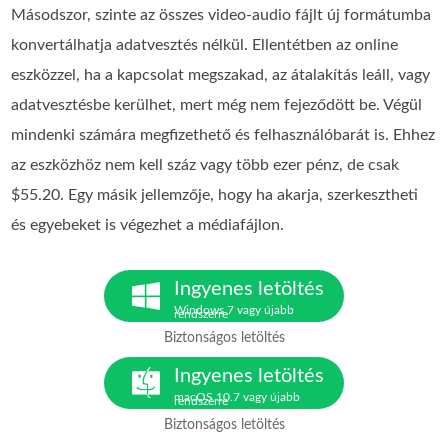
Másodszor, szinte az összes video-audio fájlt új formátumba
konvertálhatja adatvesztés nélkül. Ellentétben az online
eszközzel, ha a kapcsolat megszakad, az átalakítás leáll, vagy
adatvesztésbe kerülhet, mert még nem fejeződött be. Végül
mindenki számára megfizethető és felhasználóbarát is. Ehhez
az eszközhöz nem kell száz vagy több ezer pénz, de csak
$55.20. Egy másik jellemzője, hogy ha akarja, szerkesztheti
és egyebeket is végezhet a médiafájlon.
Ingyenes letöltés
Windows 7 vagy újabb
rendszerre
Biztonságos letöltés
Ingyenes letöltés
macOS 10.7 vagy újabb
rendszerre
Biztonságos letöltés