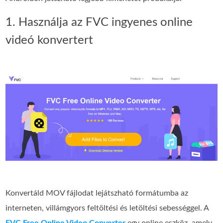
1. Használja az FVC ingyenes online
videó konvertert
Konvertáld MOV fájlodat lejátszható formátumba az
interneten, villámgyors feltöltési és letöltési sebességgel. A
FVC Free Online Video Converter
egy online eszköz, amely