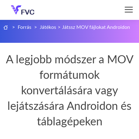
>
Forrás
>
Játékos
>
Játssz MOV fájlokat Androidon
A legjobb módszer a MOV
formátumok
konvertálására vagy
lejátszására Androidon és
táblagépeken