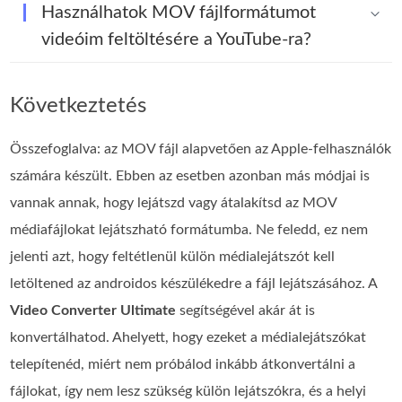
Használhatok MOV fájlformátumot
videóim feltöltésére a YouTube-ra?
Következtetés
Összefoglalva: az MOV fájl alapvetően az Apple‑felhasználók
számára készült. Ebben az esetben azonban más módjai is
vannak annak, hogy lejátszd vagy átalakítsd az MOV
médiafájlokat lejátszható formátumba. Ne feledd, ez nem
jelenti azt, hogy feltétlenül külön médialejátszót kell
letöltened az androidos készülékedre a fájl lejátszásához. A
Video Converter Ultimate
segítségével akár át is
konvertálhatod. Ahelyett, hogy ezeket a médialejátszókat
telepítenéd, miért nem próbálod inkább átkonvertálni a
fájlokat, így nem lesz szükség külön lejátszókra, és a helyi