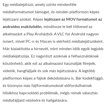
Egy médialejátszó, amely szinte mindenféle
médiaformátumot támogat, és minden platformon képes
lejátszani azokat. Képes
lejátszani az MOV formátumot az
androidos eszközödön
, mindössze le kell töltened az
alkalmazást a Play Áruházból. A VLC for Android nagyon
ismert, mivel PC‑n és Macen is elérhető médialejátszóként.
Már kialakította a hírnevét, mint minden idők egyik legjobb
médialejátszója. Ez nagyrészt azoknak a felhasználóknak
köszönhető, akik ezt az alkalmazást használják filmjeik,
videóik, hangfájljaik és sok más lejátszására. A legtöbb
platformon képes a fájlok dekódolására is. Bár kodekfüggő,
és bizonyos más fájlformátumoknál előfordulhatnak
hibákhoz kapcsolódó problémák, mégis remek választás
médiafájljaid nézésére és hallgatására.