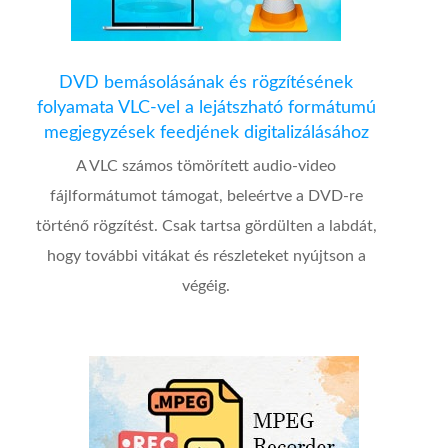
DVD bemásolásának és rögzítésének
folyamata VLC-vel a lejátszható formátumú
megjegyzések feedjének digitalizálásához
A VLC számos tömörített audio-video
fájlformátumot támogat, beleértve a DVD-re
történő rögzítést. Csak tartsa gördülten a labdát,
hogy további vitákat és részleteket nyújtson a
végéig.