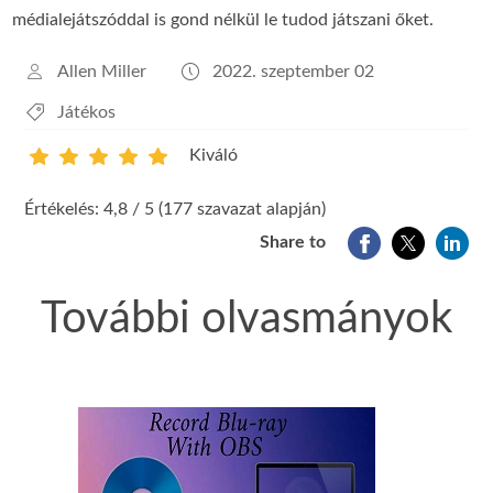
médialejátszóddal is gond nélkül le tudod játszani őket.
Allen Miller
2022. szeptember 02
Játékos
Kiváló
1
2
3
4
5
Értékelés: 4,8 / 5 (177 szavazat alapján)
Share to
További olvasmányok