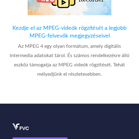
Kezdje el az MPEG-videók rögzítését a legjobb
MPEG-felvevők megjegyzéseivel
Az MPEG 4 egy olyan formátum, amely digitális
intermedia adatokat tárol. És számos rendelkezésre álló
eszköz támogatja az MPEG videók rögzítését. Tehát
mélyedjünk el részletesebben.