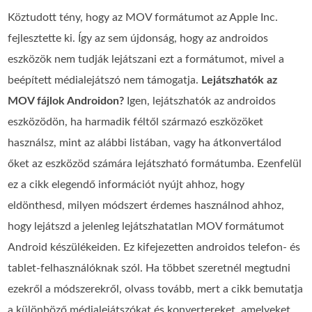
Köztudott tény, hogy az MOV formátumot az Apple Inc.
fejlesztette ki. Így az sem újdonság, hogy az androidos
eszközök nem tudják lejátszani ezt a formátumot, mivel a
beépített médialejátszó nem támogatja.
Lejátszhatók az
MOV fájlok Androidon?
Igen, lejátszhatók az androidos
eszközödön, ha harmadik féltől származó eszközöket
használsz, mint az alábbi listában, vagy ha átkonvertálod
őket az eszközöd számára lejátszható formátumba. Ezenfelül
ez a cikk elegendő információt nyújt ahhoz, hogy
eldönthesd, milyen módszert érdemes használnod ahhoz,
hogy lejátszd a jelenleg lejátszhatatlan MOV formátumot
Android készülékeiden. Ez kifejezetten androidos telefon- és
tablet-felhasználóknak szól. Ha többet szeretnél megtudni
ezekről a módszerekről, olvass tovább, mert a cikk bemutatja
a különböző médialejátszókat és konvertereket, amelyeket