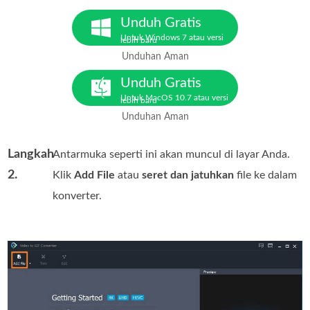
Unduh Gratis
Untuk Windows 7 atau versi
lebih baru
Unduhan Aman
Unduh Gratis
Untuk MacOS 10.7 atau versi
lebih baru
Unduhan Aman
Langkah
Antarmuka seperti ini akan muncul di layar Anda.
2.
Klik
Add File
atau
seret dan jatuhkan
file ke dalam
konverter.