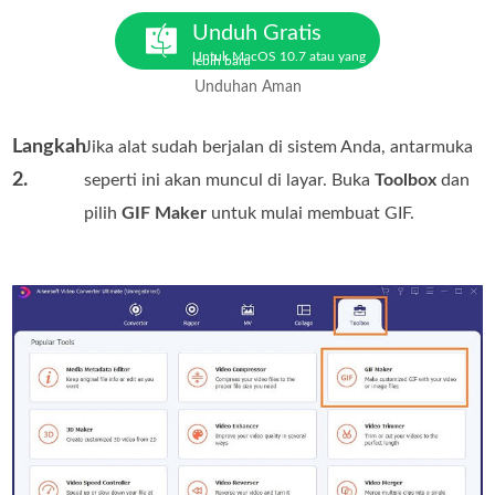
Unduh Gratis
Untuk MacOS 10.7 atau yang
lebih baru
Unduhan Aman
Langkah
Jika alat sudah berjalan di sistem Anda, antarmuka
2.
seperti ini akan muncul di layar. Buka
Toolbox
dan
pilih
GIF Maker
untuk mulai membuat GIF.