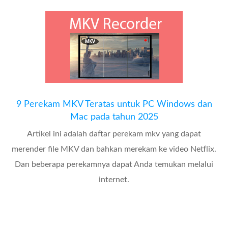
9 Perekam MKV Teratas untuk PC Windows dan
Mac pada tahun 2025
Artikel ini adalah daftar perekam mkv yang dapat
merender file MKV dan bahkan merekam ke video Netflix.
Dan beberapa perekamnya dapat Anda temukan melalui
internet.