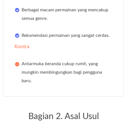
Berbagai macam permainan yang mencakup
semua genre.
Rekomendasi permainan yang sangat cerdas.
Kontra
Antarmuka beranda cukup rumit, yang
mungkin membingungkan bagi pengguna
baru.
Bagian 2. Asal Usul