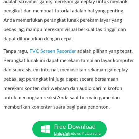
adalah streamer game, merekam gameplay untuk menarik
pengikut dan membuat tutorial adalah hal yang penting.
Anda memerlukan perangkat lunak perekam layar yang
bebas lag, mampu merekam visual berkualitas tinggi, dan
dapat diluncurkan dengan cepat.
Tanpa ragu,
FVC Screen Recorder
adalah pilihan yang tepat.
Perangkat lunak ini dapat merekam tampilan layar komputer
dan suara sistem internal, memastikan rekaman gameplay
bebas lag; perangkat ini juga dapat secara bersamaan
merekam konten dari webcam dan audio dari mikrofon
untuk menangkap reaksi Anda saat bermain game dan
memberikan komentar suara bagi para penonton.
Free Download
Untuk Windows 7 atau yang
lebih baru