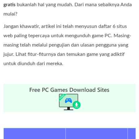
gratis
bukanlah hal yang mudah. Dari mana sebaiknya Anda
mulai?
Jangan khawatir, artikel ini telah menyusun daftar 6 situs
web paling tepercaya untuk mengunduh game PC. Masing-
masing telah melalui pengujian dan ulasan pengguna yang
jujur. Lihat fitur-fiturnya dan temukan game yang adiktif
untuk diunduh dari mereka.