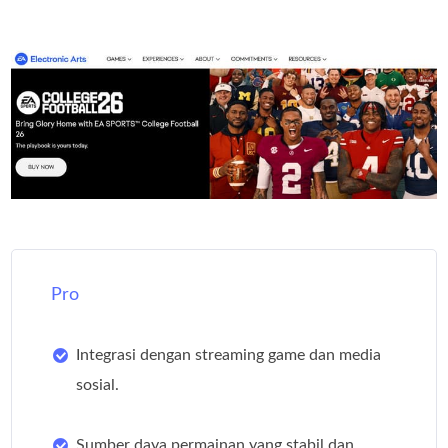
Pro
Integrasi dengan streaming game dan media
sosial.
Sumber daya permainan yang stabil dan