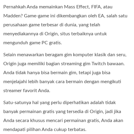
Pernahkah Anda memainkan Mass Effect, FIFA, atau
Madden? Game-game ini dikembangkan oleh EA, salah satu
perusahaan game terbesar di dunia, yang telah
menyediakannya di Origin, situs terbaiknya untuk
mengunduh game PC gratis.
Selain menawarkan beragam gim komputer klasik dan seru,
Origin juga memiliki bagian streaming gim Twitch bawaan.
Anda tidak hanya bisa bermain gim, tetapi juga bisa
menjelajahi lebih banyak cara bermain dengan mengikuti
streamer favorit Anda.
Satu-satunya hal yang perlu diperhatikan adalah tidak
banyak permainan gratis yang tersedia di Origin, jadi jika
Anda secara khusus mencari permainan gratis, Anda akan
mendapati pilihan Anda cukup terbatas.