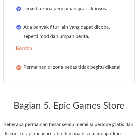
Tersedia zona permainan gratis khusus.
Ada banyak fitur lain yang dapat dicoba,
seperti mod dan umpan berita.
Kontra
Permainan di zona bebas tidak begitu dikenal.
Bagian 5. Epic Games Store
Beberapa permainan besar selalu memiliki periode gratis dan
diskon, tetapi mencari tahu di mana bisa mendapatkan