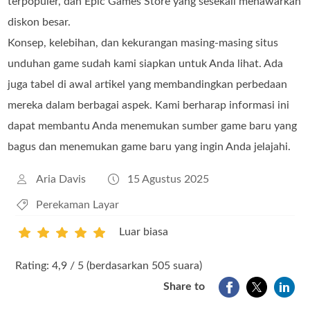
terpopuler, dan Epic Games Store yang sesekali menawarkan
diskon besar.
Konsep, kelebihan, dan kekurangan masing-masing situs
unduhan game sudah kami siapkan untuk Anda lihat. Ada
juga tabel di awal artikel yang membandingkan perbedaan
mereka dalam berbagai aspek. Kami berharap informasi ini
dapat membantu Anda menemukan sumber game baru yang
bagus dan menemukan game baru yang ingin Anda jelajahi.
Aria Davis
15 Agustus 2025
Perekaman Layar
Luar biasa
1
2
3
4
5
Rating: 4,9 / 5 (berdasarkan 505 suara)
Share to