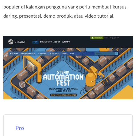
populer di kalangan pengguna yang perlu membuat kursus
daring, presentasi, demo produk, atau video tutorial.
Pro