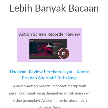
Lebih Banyak Bacaan
Tindakan! Review Perekam Layar - Kontra,
Pro dan Alternatif Terbaiknya
Apakah Action Screen Recorder merupakan
perangkat lunak yang diinginkan untuk merekam
video gameplay? Artikel ini berisi ulasan dan
alternatifnya.