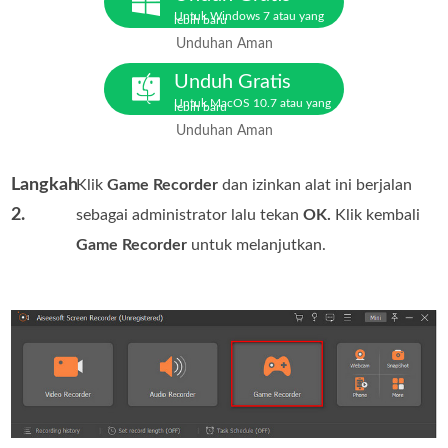
Untuk Windows 7 atau yang
lebih baru
Unduhan Aman
Unduh Gratis
Untuk MacOS 10.7 atau yang
lebih baru
Unduhan Aman
Langkah
Klik
Game Recorder
dan izinkan alat ini berjalan
2.
sebagai administrator lalu tekan
OK.
Klik kembali
Game Recorder
untuk melanjutkan.