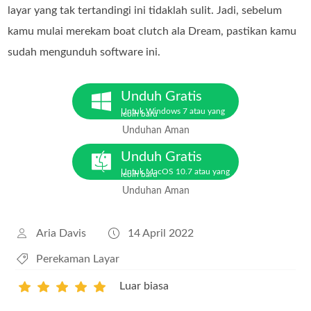
layar yang tak tertandingi ini tidaklah sulit. Jadi, sebelum
kamu mulai merekam boat clutch ala Dream, pastikan kamu
sudah mengunduh software ini.
Unduh Gratis
Untuk Windows 7 atau yang
lebih baru
Unduhan Aman
Unduh Gratis
Untuk MacOS 10.7 atau yang
lebih baru
Unduhan Aman
Aria Davis
14 April 2022
Perekaman Layar
Luar biasa