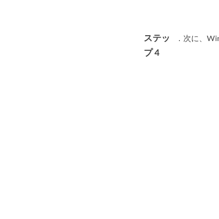
ステッ
．次に、W
プ 4