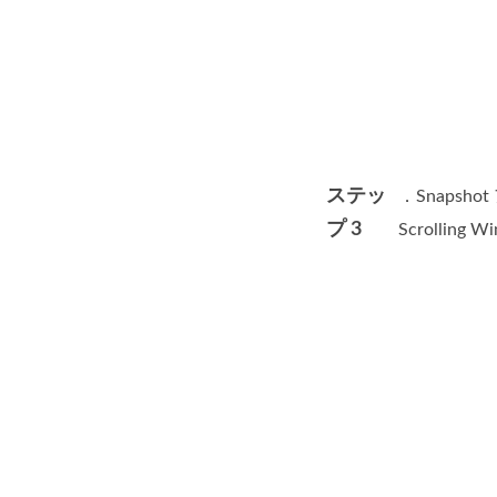
ステッ
．Snaps
プ 3
Scrollin