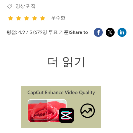
영상 편집
우수한
1
2
3
4
5
평점: 4.9 / 5 (679명 투표 기준)
Share to
더 읽기