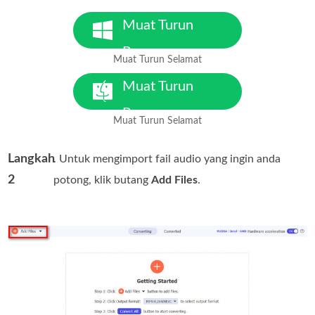
Muat Turun
Percuma
Muat Turun Selamat
Untuk Windows 7 atau lebih
baharu
Muat Turun
Percuma
Muat Turun Selamat
Untuk MacOS 10.7 atau lebih
baharu
Langkah
. Untuk mengimport fail audio yang ingin anda
2
potong, klik butang
Add Files
.