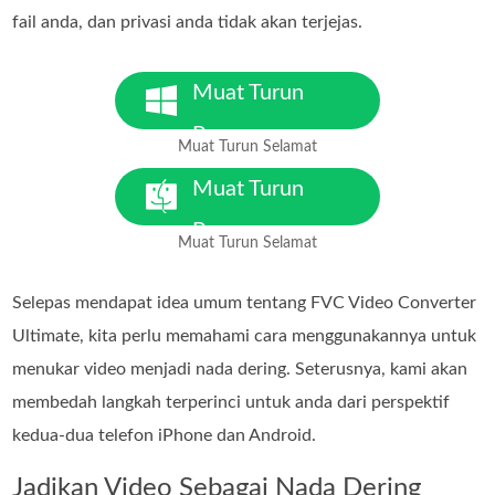
fail anda, dan privasi anda tidak akan terjejas.
Muat Turun
Percuma
Muat Turun Selamat
Untuk Windows 7 atau lebih
baharu
Muat Turun
Percuma
Muat Turun Selamat
Untuk MacOS 10.7 atau lebih
baharu
Selepas mendapat idea umum tentang FVC Video Converter
Ultimate, kita perlu memahami cara menggunakannya untuk
menukar video menjadi nada dering. Seterusnya, kami akan
membedah langkah terperinci untuk anda dari perspektif
kedua-dua telefon iPhone dan Android.
Jadikan Video Sebagai Nada Dering